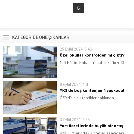
‹
1
2
3
4
5
6
7
8
9
›
»
KATEGORİDE ÖNE ÇIKANLAR
25 Eylül 2024 15:40
Özel okullar kontrolden mi çıktı?
Milli Eğitim Bakanı Yusuf Tekin‘in 400
civarı okula fahiş kitap ücretleri
nedeniyle ceza vermesinin ardından
bakanlık bir kez daha harekete geçti.
6 Eylül 2024 14:11
Milli Eğitim Bakanlığı (MEB) Özel Öğretim
YKS’de boş kontenjan fiyaskosu!
Kurumları Genel Müdürü Fethullah
ÖSYM’nin ek tercihler hakkında
Güner imzasıyla 81...
gerçekleştirdiği duyuruda ek tercihler
bugün itibariyle başlayacak ve 11 Eylül
tarihinde kadar devam edecek. Bununla
3 Eylül 2024 13:34
birlikte, ek yerleştirme kılavuzu da
Yurt ücretlerinde büyük bir artış
yayımlayan ÖSYM’nin açıkladığı verilere
KYK yurtlarındaki ücretler aşağıdaki
göre, büyük...