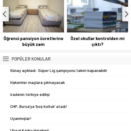
yılında her kademenin ilk sınıflarında
uygulanmaya başlanacak yeni
müfredatta dikkat çeken...
Öğrenci pansiyon ücretlerine
Özel okullar kontrolden mi
büyük zam
çıktı?
POPÜLER KONULAR
1
Günay açıkladı: Süper Lig şampiyonu takım kapanabilir
2
Hakemler maçlara çıkmayacak
3
iradenin terbiye edilişi
4
CHP, Bursa’ya ‘boş koltuk’ atadı!
5
Uyanmışlar!
6
Ulusal Kadro Hareketi