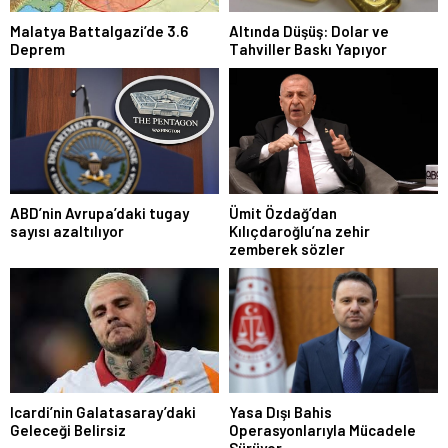
Malatya Battalgazi’de 3.6
Altında Düşüş: Dolar ve
Deprem
Tahviller Baskı Yapıyor
ABD’nin Avrupa’daki tugay
Ümit Özdağ’dan
sayısı azaltılıyor
Kılıçdaroğlu’na zehir
zemberek sözler
Icardi’nin Galatasaray’daki
Yasa Dışı Bahis
Geleceği Belirsiz
Operasyonlarıyla Mücadele
Sürüyor