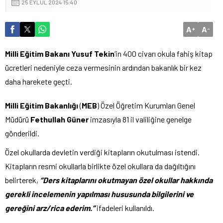
25 EYLÜL 2024 15:40
A
A
+
-
Milli Eğitim Bakanı
Yusuf Tekin
‘in 400 civarı okula fahiş kitap
ücretleri nedeniyle ceza vermesinin ardından bakanlık bir kez
daha harekete geçti.
Milli Eğitim Bakanlığı
(
MEB
) Özel Öğretim Kurumları Genel
Müdürü
Fethullah Güner
imzasıyla 81 il valiliğine genelge
gönderildi.
Özel okullarda devletin verdiği kitapların okutulması istendi.
Kitapların resmi okullarla birlikte özel okullara da dağıltığını
belirterek,
“Ders kitaplarını okutmayan özel okullar hakkında
gerekli incelemenin yapılması hususunda bilgilerini ve
gereğini arz/rica ederim.”
ifadeleri kullanıldı.