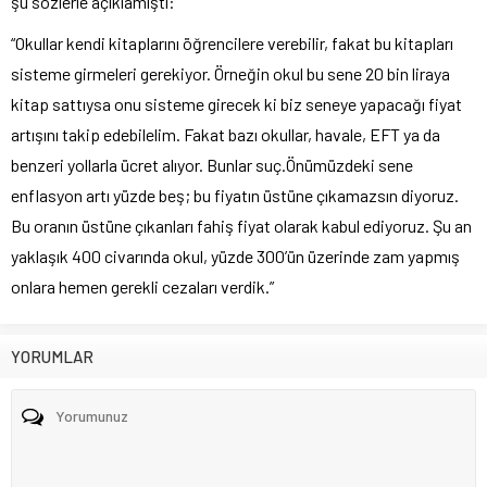
şu sözlerle açıklamıştı:
“Okullar kendi kitaplarını öğrencilere verebilir, fakat bu kitapları
sisteme girmeleri gerekiyor. Örneğin okul bu sene 20 bin liraya
kitap sattıysa onu sisteme girecek ki biz seneye yapacağı fiyat
artışını takip edebilelim. Fakat bazı okullar, havale, EFT ya da
benzeri yollarla ücret alıyor. Bunlar suç.Önümüzdeki sene
enflasyon artı yüzde beş; bu fiyatın üstüne çıkamazsın diyoruz.
Bu oranın üstüne çıkanları fahiş fiyat olarak kabul ediyoruz. Şu an
yaklaşık 400 civarında okul, yüzde 300’ün üzerinde zam yapmış
onlara hemen gerekli cezaları verdik.”
YORUMLAR