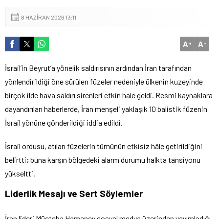
8 HAZIRAN 2026 13:11
A
A
+
-
İsrail’in Beyrut’a yönelik saldırısının ardından İran tarafından
yönlendirildiği öne sürülen füzeler nedeniyle ülkenin kuzeyinde
birçok ilde hava saldırı sirenleri etkin hale geldi. Resmi kaynaklara
dayandırılan haberlerde, İran menşeli yaklaşık 10 balistik füzenin
İsrail yönüne gönderildiği iddia edildi.
İsrail ordusu, atılan füzelerin tümünün etkisiz hâle getirildiğini
belirtti; buna karşın bölgedeki alarm durumu halkta tansiyonu
yükseltti.
Liderlik Mesajı ve Sert Söylemler
İran lideri Mücteba Hamaney sosyal medya üzerinden yayımladığı