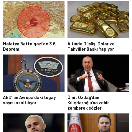
Malatya Battalgazi’de 3.6
Altında Düşüş: Dolar ve
Deprem
Tahviller Baskı Yapıyor
ABD’nin Avrupa’daki tugay
Ümit Özdağ’dan
sayısı azaltılıyor
Kılıçdaroğlu’na zehir
zemberek sözler