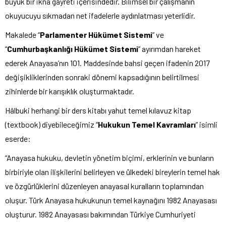
büyük bir ikna gayreti içerisindedir. Bilimsel bir çalışmanın
okuyucuyu sıkmadan net ifadelerle aydınlatması yeterlidir.
Makalede “
Parlamenter Hükümet Sistemi
” ve
“
Cumhurbaşkanlığı Hükümet Sistemi
” ayırımdan hareket
ederek Anayasa’nın 101. Maddesinde bahsi geçen ifadenin 2017
değişikliklerinden sonraki dönemi kapsadığının belirtilmesi
zihinlerde bir karışıklık oluşturmaktadır.
Hâlbuki herhangi bir ders kitabı yahut temel kılavuz kitap
(textbook) diyebileceğimiz “
Hukukun Temel Kavramları
” isimli
eserde:
“Anayasa hukuku, devletin yönetim biçimi, erklerinin ve bunların
birbiriyle olan ilişkilerini belirleyen ve ülkedeki bireylerin temel hak
ve özgürlüklerini düzenleyen anayasal kuralların toplamından
oluşur. Türk Anayasa hukukunun temel kaynağını 1982 Anayasası
oluşturur. 1982 Anayasası bakımından Türkiye Cumhuriyeti