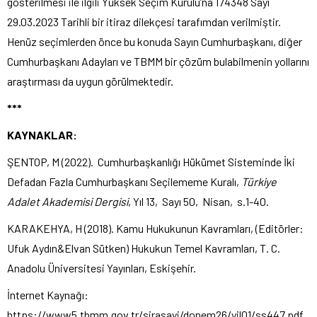
gösterilmesi ile ilgili Yüksek Seçim Kurulu’na 174348 Sayı
29.03.2023 Tarihli bir itiraz dilekçesi tarafımdan verilmiştir.
Henüz seçimlerden önce bu konuda Sayın Cumhurbaşkanı, diğer
Cumhurbaşkanı Adayları ve TBMM bir çözüm bulabilmenin yollarını
araştırması da uygun görülmektedir.
***
KAYNAKLAR:
ŞENTOP, M (2022). Cumhurbaşkanlığı Hükümet Sisteminde İki
Defadan Fazla Cumhurbaşkanı Seçilememe Kuralı,
Türkiye
Adalet Akademisi Dergisi
, Yıl 13, Sayı 50, Nisan, s.1-40.
KARAKEHYA, H (2018). Kamu Hukukunun Kavramları, (Editörler:
Ufuk Aydın&Elvan Sütken) Hukukun Temel Kavramları, T. C.
Anadolu Üniversitesi Yayınları, Eskişehir.
İnternet Kaynağı:
https://www5.tbmm.gov.tr/sirasayi/donem26/yil01/ss447.pdf
,