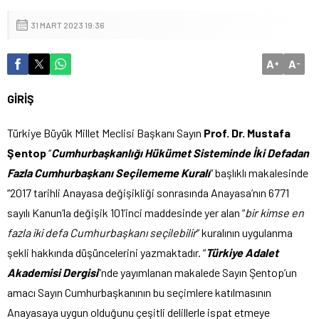
31 MART 2023 19:36
A
A
+
-
GİRİŞ
Türkiye Büyük Millet Meclisi Başkanı Sayın
Prof. Dr. Mustafa
Şentop
“
Cumhurbaşkanlığı Hükümet Sisteminde İki Defadan
Fazla Cumhurbaşkanı Seçilememe Kuralı
” başlıklı makalesinde
“2017 tarihli Anayasa değişikliği sonrasında Anayasa’nın 6771
sayılı Kanun’la değişik 101’inci maddesinde yer alan “
bir kimse en
fazla iki defa Cumhurbaşkanı seçilebilir
” kuralının uygulanma
şekli hakkında düşüncelerini yazmaktadır. “
Türkiye Adalet
Akademisi Dergisi
”nde yayımlanan makalede Sayın Şentop’un
amacı Sayın Cumhurbaşkanının bu seçimlere katılmasının
Anayasaya uygun olduğunu çeşitli delillerle ispat etmeye