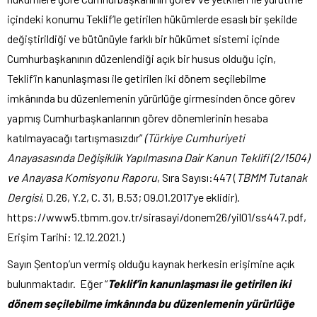
içindeki konumu Teklif’le getirilen hükümlerde esaslı bir şekilde
değiştirildiği ve bütünüyle farklı bir hükümet sistemi içinde
Cumhurbaşkanının düzenlendiği açık bir husus olduğu için,
Teklif’in kanunlaşması ile getirilen iki dönem seçilebilme
imkânında bu düzenlemenin yürürlüğe girmesinden önce görev
yapmış Cumhurbaşkanlarının görev dönemlerinin hesaba
katılmayacağı tartışmasızdır”
(Türkiye Cumhuriyeti
Anayasasında Değişiklik Yapılmasına Dair Kanun Teklifi (2/1504)
ve Anayasa Komisyonu Raporu
, Sıra Sayısı:447 (
TBMM Tutanak
Dergisi
, D.26, Y.2, C. 31, B.53; 09.01.2017’ye eklidir).
https://www5.tbmm.gov.tr/sirasayi/donem26/yil01/ss447.pdf
,
Erişim Tarihi: 12.12.2021.)
Sayın Şentop’un vermiş olduğu kaynak herkesin erişimine açık
bulunmaktadır. Eğer “
Teklif’in kanunlaşması ile getirilen iki
dönem seçilebilme imkânında bu düzenlemenin yürürlüğe