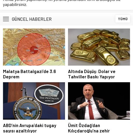
yapabilirsiniz.
GÜNCEL HABERLER
TÜMÜ
Malatya Battalgazi’de 3.6
Altında Düşüş: Dolar ve
Deprem
Tahviller Baskı Yapıyor
ABD’nin Avrupa’daki tugay
Ümit Özdağ’dan
sayısı azaltılıyor
Kılıçdaroğlu’na zehir