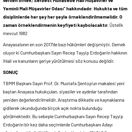
verilen örnek; Serbest Muhasebe Mali Müşavirler ve
Yeminli Mali Müşavirler Odası” hakkındadır
.
Hukukta ve tüm
disiplinlerde her şey her şeyle örneklendirilmemelidir. O
zaman örneklendirmenin keyfiyeti kaybolacaktır.
Üstelik
mevcut 1982
Anayasa’sının en son 2017’de bazı hükümleri değişmiştir. Demek
oluyor ki Cumhurbaşkanı Sayın Recep Tayyip Erdoğan’ın hakkının
ihlali ve kanunların geriye yürütülmesi söz konusu değildir.
SONUÇ
TBMM Başkanı Sayın Prof. Dr. Mustafa Şentop’un makalesi yeni
baştan Anayasa hukukçuları, siyasiler ve aydınlar tarafından
yeniden değerlendirilmelidir. Araştırma dikkatle ve kaynaklarına
gidilerek okunduğunda birçok açık nokta bulunduğu
görülmektedir. Bu sebeple Cumhurbaşkanı Sayın Recep Tayyip
Erdoğan’ın bir kez daha seçimlerde Cumhurbaşkanı Adayı