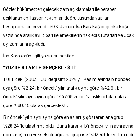
Gözler hükümetten gelecek zam açıklamaları ile beraber
açıklanan enflasyon rakamları doğrultusunda yapılan
hesaplamaları çevrildi. SGK Uzmanı İsa Karakaş bugünkü köşe
yazısında aralık ayı itibarı ile emeklilerin hak ediş tutarları ve Ocak
ayı zamlarını açıkladı.
İsa Karakaş’ın ilgili yazısı şu şekilde:
“YÜZDE 60,45’LE GERÇEKLEŞTİ”
TÜFE’deki (2003=100) değişim 2024 yılı Kasım ayında bir önceki
aya göre %2,24, bir önceki yılın aralık ayına göre %42,91, bir
önceki yılın aynı ayına göre %47,09 ve on iki aylık ortalamalara
göre %60,45 olarak gerçekleşti.
Bir önceki yılın aynı ayına göre en az artış gösteren ana grup
%26,24 ile ulaştırma oldu. Buna karşılık, bir önceki yılın aynı ayına
göre artışın en yüksek olduğu ana grup ise %92,49 ile eğitim oldu.