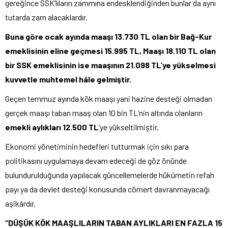
gereğince SSK’lıların zammına endesklendiğinden bunlar da aynı
tutarda zam alacaklardır.
Buna göre ocak ayında maaşı 13.730 TL olan bir Bağ-Kur
emeklisinin eline geçmesi 15.995 TL, Maaşı 18.110 TL olan
bir SSK emeklisinin ise maaşının 21.098 TL’ye yükselmesi
kuvvetle muhtemel hâle gelmiştir.
Geçen temmuz ayında kök maaşı yani hazine desteği olmadan
gerçek maaşı taban maaş olan 10 bin TL’nin altında olanların
emekli aylıkları 12.500 TL
’ye yükseltilmiştir.
Ekonomi yönetiminin hedefleri tutturmak için sıkı para
politikasını uygulamaya devam edeceği de göz önünde
bulundurulduğunda yapılacak güncellemelerde hükûmetin refah
payı ya da devlet desteği konusunda cömert davranmayacağı
aşikârdır.
“DÜŞÜK KÖK MAAŞLILARIN TABAN AYLIKLARI EN FAZLA 15