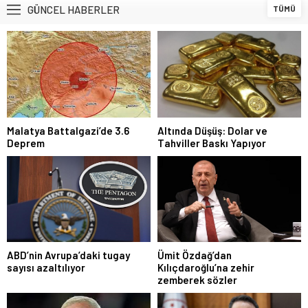
GÜNCEL HABERLER
TÜMÜ
Malatya Battalgazi’de 3.6
Altında Düşüş: Dolar ve
Deprem
Tahviller Baskı Yapıyor
ABD’nin Avrupa’daki tugay
Ümit Özdağ’dan
sayısı azaltılıyor
Kılıçdaroğlu’na zehir
zemberek sözler