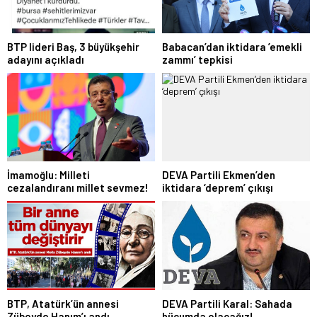
BTP lideri Baş, 3 büyükşehir
Babacan’dan iktidara ’emekli
adayını açıkladı
zammı’ tepkisi
İmamoğlu: Milleti
DEVA Partili Ekmen’den
cezalandıranı millet sevmez!
iktidara ‘deprem’ çıkışı
BTP, Atatürk’ün annesi
DEVA Partili Karal: Sahada
Zübeyde Hanım’ı andı
hücumda olacağız!