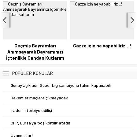
göçmenlerle birlikte gazeteci Nagehan
Alçı adına da Şam bileti kesildi. Ümit
Özdağ’ın genel başkanı olduğu Zafer...
Geçmiş Bayramları
Gazze için ne yapabiliriz…!
Anımsayarak Bayramınızı
İçtenlikle Candan Kutlarım
POPÜLER KONULAR
1
Günay açıkladı: Süper Lig şampiyonu takım kapanabilir
2
Hakemler maçlara çıkmayacak
3
iradenin terbiye edilişi
4
CHP, Bursa’ya ‘boş koltuk’ atadı!
5
Uyanmışlar!