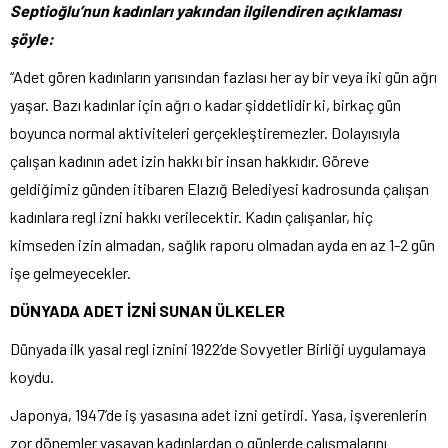
Septioğlu’nun kadınları yakından ilgilendiren açıklaması
şöyle:
“Adet gören kadınların yarısından fazlası her ay bir veya iki gün ağrı
yaşar. Bazı kadınlar için ağrı o kadar şiddetlidir ki, birkaç gün
boyunca normal aktiviteleri gerçekleştiremezler. Dolayısıyla
çalışan kadının adet izin hakkı bir insan hakkıdır. Göreve
geldiğimiz günden itibaren Elazığ Belediyesi kadrosunda çalışan
kadınlara regl izni hakkı verilecektir. Kadın çalışanlar, hiç
kimseden izin almadan, sağlık raporu olmadan ayda en az 1-2 gün
işe gelmeyecekler.
DÜNYADA ADET İZNİ SUNAN ÜLKELER
Dünyada ilk yasal regl iznini 1922’de Sovyetler Birliği uygulamaya
koydu.
Japonya,
1947’de iş yasasına adet izni getirdi. Yasa, işverenlerin
zor dönemler yaşayan kadınlardan o günlerde çalışmalarını