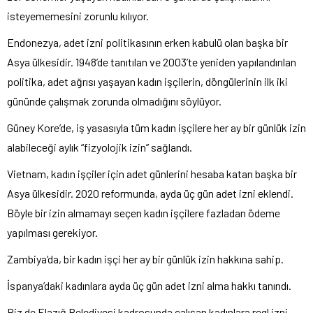
isteyememesini zorunlu kılıyor.
Endonezya, adet izni politikasının erken kabulü olan başka bir
Asya ülkesidir. 1948’de tanıtılan ve 2003’te yeniden yapılandırılan
politika, adet ağrısı yaşayan kadın işçilerin, döngülerinin ilk iki
gününde çalışmak zorunda olmadığını söylüyor.
Güney Kore’de, iş yasasıyla tüm kadın işçilere her ay bir günlük izin
alabileceği aylık “fizyolojik izin” sağlandı.
Vietnam, kadın işçiler için adet günlerini hesaba katan başka bir
Asya ülkesidir. 2020 reformunda, ayda üç gün adet izni eklendi.
Böyle bir izin almamayı seçen kadın işçilere fazladan ödeme
yapılması gerekiyor.
Zambiya’da, bir kadın işçi her ay bir günlük izin hakkına sahip.
İspanya’daki kadınlara ayda üç gün adet izni alma hakkı tanındı.
Biz de Elazığ Belediyesi kadrosunda çalışan kadınlara regl izni