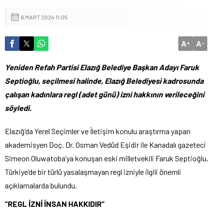
6 MART 2024 11:05
A
A
+
-
Yeniden Refah Partisi Elazığ Belediye Başkan Adayı Faruk
Septioğlu, seçilmesi halinde, Elazığ Belediyesi kadrosunda
çalışan kadınlara regl (adet günü) izni hakkının verileceğini
söyledi.
Elazığ’da Yerel Seçimler ve İletişim konulu araştırma yapan
akademisyen Doç. Dr. Osman Vedüd Eşidir ile Kanadalı gazeteci
Simeon Oluwatoba’ya konuşan eski milletvekili Faruk Septioğlu,
Türkiye’de bir türlü yasalaşmayan regl izniyle ilgili önemli
açıklamalarda bulundu.
“REGL İZNİ İNSAN HAKKIDIR”