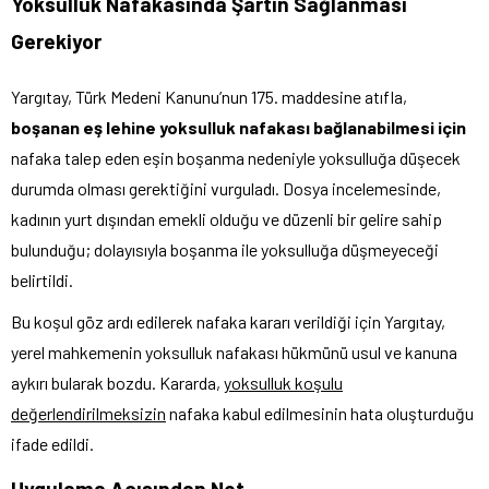
Yoksulluk Nafakasında Şartın Sağlanması
Gerekiyor
Yargıtay, Türk Medeni Kanunu’nun 175. maddesine atıfla,
boşanan eş lehine yoksulluk nafakası bağlanabilmesi için
nafaka talep eden eşin boşanma nedeniyle yoksulluğa düşecek
durumda olması gerektiğini vurguladı. Dosya incelemesinde,
kadının yurt dışından emekli olduğu ve düzenli bir gelire sahip
bulunduğu; dolayısıyla boşanma ile yoksulluğa düşmeyeceği
belirtildi.
Bu koşul göz ardı edilerek nafaka kararı verildiği için Yargıtay,
yerel mahkemenin yoksulluk nafakası hükmünü usul ve kanuna
aykırı bularak bozdu. Kararda,
yoksulluk koşulu
değerlendirilmeksizin
nafaka kabul edilmesinin hata oluşturduğu
ifade edildi.
Uygulama Açısından Not