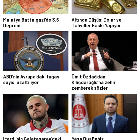
Malatya Battalgazi’de 3.6
Altında Düşüş: Dolar ve
Deprem
Tahviller Baskı Yapıyor
ABD’nin Avrupa’daki tugay
Ümit Özdağ’dan
sayısı azaltılıyor
Kılıçdaroğlu’na zehir
zemberek sözler
Icardi’nin Galatasaray’daki
Yasa Dışı Bahis