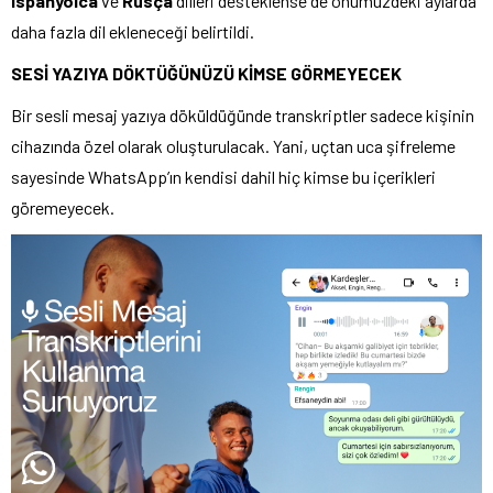
İspanyolca
ve
Rusça
dilleri desteklense de önümüzdeki aylarda
daha fazla dil ekleneceği belirtildi.
SESİ YAZIYA DÖKTÜĞÜNÜZÜ KİMSE GÖRMEYECEK
Bir sesli mesaj yazıya döküldüğünde transkriptler sadece kişinin
cihazında özel olarak oluşturulacak. Yani, uçtan uca şifreleme
sayesinde WhatsApp’ın kendisi dahil hiç kimse bu içerikleri
göremeyecek.