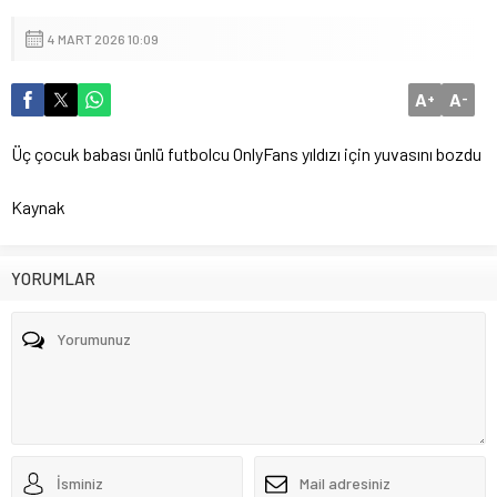
4 MART 2026 10:09
A
A
+
-
Üç çocuk babası ünlü futbolcu OnlyFans yıldızı için yuvasını bozdu
Kaynak
YORUMLAR