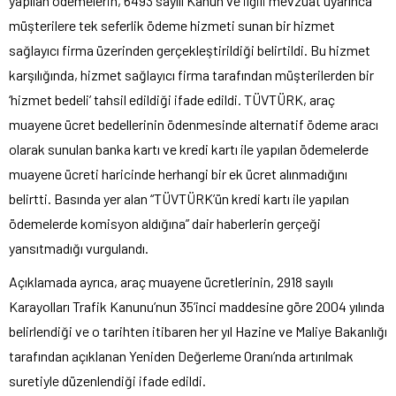
yapılan ödemelerin, 6493 sayılı Kanun ve ilgili mevzuat uyarınca
müşterilere tek seferlik ödeme hizmeti sunan bir hizmet
sağlayıcı firma üzerinden gerçekleştirildiği belirtildi. Bu hizmet
karşılığında, hizmet sağlayıcı firma tarafından müşterilerden bir
‘hizmet bedeli’ tahsil edildiği ifade edildi. TÜVTÜRK, araç
muayene ücret bedellerinin ödenmesinde alternatif ödeme aracı
olarak sunulan banka kartı ve kredi kartı ile yapılan ödemelerde
muayene ücreti haricinde herhangi bir ek ücret alınmadığını
belirtti. Basında yer alan “TÜVTÜRK’ün kredi kartı ile yapılan
ödemelerde komisyon aldığına” dair haberlerin gerçeği
yansıtmadığı vurgulandı.
Açıklamada ayrıca, araç muayene ücretlerinin, 2918 sayılı
Karayolları Trafik Kanunu’nun 35’inci maddesine göre 2004 yılında
belirlendiği ve o tarihten itibaren her yıl Hazine ve Maliye Bakanlığı
tarafından açıklanan Yeniden Değerleme Oranı’nda artırılmak
suretiyle düzenlendiği ifade edildi.