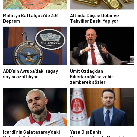
Malatya Battalgazi’de 3.6
Altında Düşüş: Dolar ve
Deprem
Tahviller Baskı Yapıyor
ABD’nin Avrupa’daki tugay
Ümit Özdağ’dan
sayısı azaltılıyor
Kılıçdaroğlu’na zehir
zemberek sözler
Icardi’nin Galatasaray’daki
Yasa Dışı Bahis