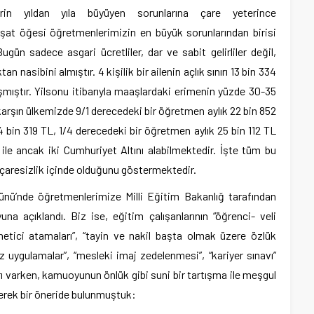
in yıldan yıla büyüyen sorunlarına çare yeterince
şat öğesi öğretmenlerimizin en büyük sorunlarından birisi
ugün sadece asgari ücretliler, dar ve sabit gelirliler değil,
 nasibini almıştır. 4 kişilik bir ailenin açlık sınırı 13 bin 334
aşmıştır. Yilsonu itibarıyla maaşlardaki erimenin yüzde 30-35
arşın ülkemizde 9/1 derecedeki bir öğretmen aylık 22 bin 852
 bin 319 TL, 1/4 derecedeki bir öğretmen aylık 25 bin 112 TL
ile ancak iki Cumhuriyet Altını alabilmektedir. İşte tüm bu
 çaresizlik içinde olduğunu göstermektedir.
ünü’nde öğretmenlerimize Milli Eğitim Bakanlığ tarafından
a açıklandı. Biz ise, eğitim çalışanlarının “öğrenci- veli
netici atamaları”, “tayin ve nakil başta olmak üzere özlük
iz uygulamalar”, “mesleki imaj zedelenmesi”, “kariyer sınavı”
ı varken, kamuoyunun önlük gibi suni bir tartışma ile meşgul
rerek bir öneride bulunmuştuk: