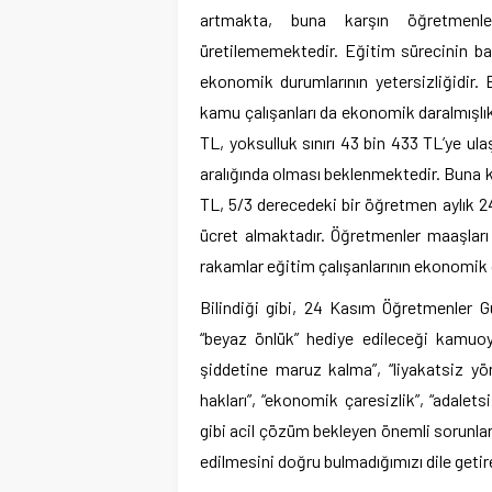
artmakta, buna karşın öğretmenler
üretilememektedir. Eğitim sürecinin ba
ekonomik durumlarının yetersizliğidir. B
kamu çalışanları da ekonomik daralmışlıktan
TL, yoksulluk sınırı 43 bin 433 TL’ye ul
aralığında olması beklenmektedir. Buna k
TL, 5/3 derecedeki bir öğretmen aylık 24
ücret almaktadır. Öğretmenler maaşları 
rakamlar eğitim çalışanlarının ekonomik
Bilindiği gibi, 24 Kasım Öğretmenler G
“beyaz önlük” hediye edileceği kamuoyun
şiddetine maruz kalma”, “liyakatsiz yö
hakları”, “ekonomik çaresizlik”, “adalets
gibi acil çözüm bekleyen önemli sorunlar
edilmesini doğru bulmadığımızı dile geti