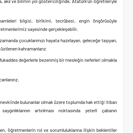
, akıl ve bilimin yol göstericiliğinde, Atatürk’ün öğretileriyle
mleleri bilgisi, birikimi, tecrübesi, engin öngörüsüyle
etmenlerimiz sayesinde gerçekleşebilir.
 zamanda çocuklarımızı hayata hazırlayan, geleceğe taşıyan,
l üstlenen kahramanlarız
. Mukaddes değerlerle bezenmiş bir mesleğin neferleri olmakla
anlanırız.
evkiinde bulunanlar olmak üzere toplumda hak ettiği itibarı
aygınlıklarının artırılması noktasında yeterli çabanın
en, öğretmenlerin rol ve sorumluluklarına ilişkin beklentiler