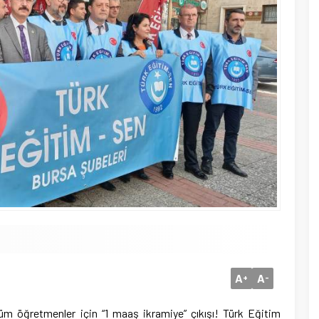
A
A
+
-
üm öğretmenler için “1 maaş ikramiye” çıkışı! Türk Eğitim