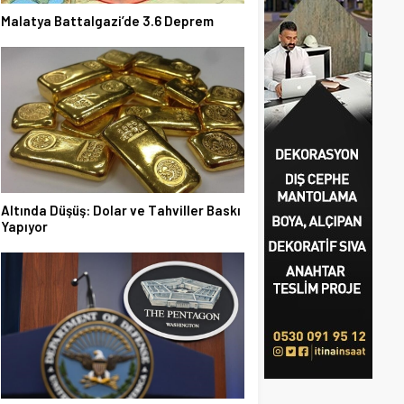
Malatya Battalgazi’de 3.6 Deprem
Altında Düşüş: Dolar ve Tahviller Baskı
Yapıyor