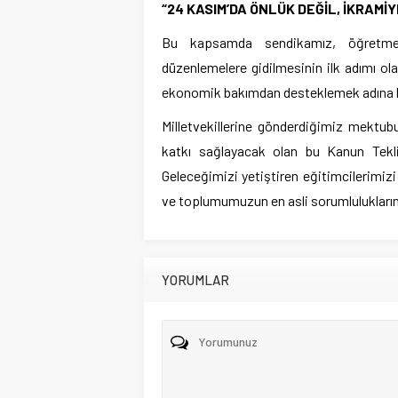
“24
KASIM’DA ÖNLÜK DEĞİL, İKRAMİY
Bu kapsamda sendikamız, öğretmenle
düzenlemelere gidilmesinin ilk adımı o
ekonomik bakımdan desteklemek adına bir
Milletvekillerine gönderdiğimiz mektu
katkı sağlayacak olan bu Kanun Teklif
Geleceğimizi yetiştiren eğitimcilerimiz
ve toplumumuzun en asli sorumlulukların
YORUMLAR