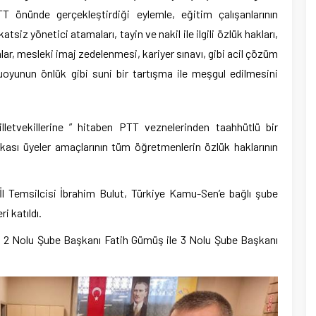
 önünde gerçekleştirdiği eylemle, eğitim çalışanlarının
siz yönetici atamaları, tayin ve nakil ile ilgili özlük hakları,
ar, mesleki imaj zedelenmesi, kariyer sınavı, gibi acil çözüm
oyunun önlük gibi suni bir tartışma ile meşgul edilmesini
letvekillerine ” hitaben PTT veznelerinden taahhütlü bir
kası üyeler amaçlarının tüm öğretmenlerin özlük haklarının
l Temsilcisi İbrahim Bulut, Türkiye Kamu-Sen’e bağlı şube
i katıldı.
a 2 Nolu Şube Başkanı Fatih Gümüş ile 3 Nolu Şube Başkanı