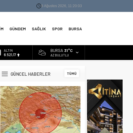
6 Ağustos 2026, 11:20:04
İM
GÜNDEM
SAĞLIK
SPOR
BURSA
BURSA
31°C
ALTIN
6.521,17
AZ BULUTLU
BİST
13.685,30
GÜNCEL HABERLER
TÜMÜ
DOLAR
47,5953
EURO
55,0659