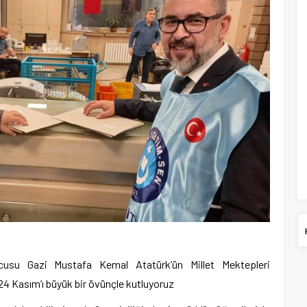
rucusu Gazi Mustafa Kemal Atatürk’ün Millet Mektepleri
24 Kasım’ı büyük bir övünçle kutluyoruz