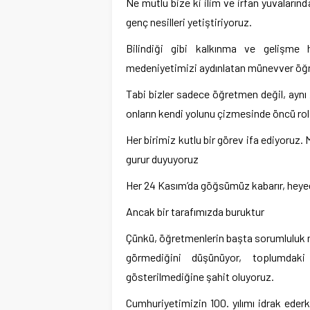
Ne mutlu bize ki ilim ve irfan yuvalarında
genç nesilleri yetiştiriyoruz.
Bilindiği gibi kalkınma ve gelişme ha
medeniyetimizi aydınlatan münevver öğr
Tabi bizler sadece öğretmen değil, aynı
onların kendi yolunu çizmesinde öncü ro
Her birimiz kutlu bir görev ifa ediyoruz
gurur duyuyoruz
Her 24 Kasım’da göğsümüz kabarır, heyec
Ancak bir tarafımızda buruktur
Çünkü, öğretmenlerin başta sorumluluk m
görmediğini düşünüyor, toplumdaki s
gösterilmediğine şahit oluyoruz.
Cumhuriyetimizin 100. yılımı idrak ederk