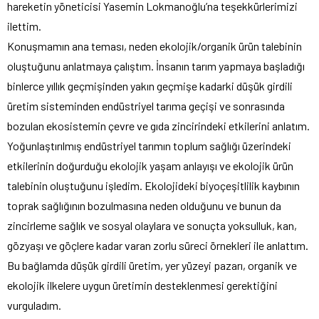
hareketin yöneticisi Yasemin Lokmanoğlu’na teşekkürlerimizi
ilettim.
Konuşmamın ana teması, neden ekolojik/organik ürün talebinin
oluştuğunu anlatmaya çalıştım. İnsanın tarım yapmaya başladığı
binlerce yıllık geçmişinden yakın geçmişe kadarki düşük girdili
üretim sisteminden endüstriyel tarıma geçişi ve sonrasında
bozulan ekosistemin çevre ve gıda zincirindeki etkilerini anlatım.
Yoğunlaştırılmış endüstriyel tarımın toplum sağlığı üzerindeki
etkilerinin doğurduğu ekolojik yaşam anlayışı ve ekolojik ürün
talebinin oluştuğunu işledim. Ekolojideki biyoçeşitlilik kaybının
toprak sağlığının bozulmasına neden olduğunu ve bunun da
zincirleme sağlık ve sosyal olaylara ve sonuçta yoksulluk, kan,
gözyaşı ve göçlere kadar varan zorlu süreci örnekleri ile anlattım.
Bu bağlamda düşük girdili üretim, yer yüzeyi pazarı, organik ve
ekolojik ilkelere uygun üretimin desteklenmesi gerektiğini
vurguladım.