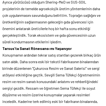
Ayrıca yürütücüsü olduğum Shering-MeD ve SUS-SOIL
projelerinin de temelde agroekolojik üretim yöntemlerinin daha
çok uygulanmasını savunduğunu belirttim. Toprağın sağlığını ve
üretkenliğinin sağlanmasının geleceğin gıda güvencesi için
önemini anlatarak üreticilerle hoş bir hafta sonu etkinliği
gerçekleştirdik. Torak ekosistem ve gıda güvencesinin uzun
süreli kondurmasının etkilerini işledim.
Tarsus’ta Sanat Rönesansı mı Yaşanıyor
Konuşmamın ardından tekrar satış stantları gezerek birkaç ürün
satın aldık. Daha sonra eski bir tekstil fabrikasının binalarından
birinde düzenlenen “Çukurova Resim ve Sanat Galerisi” ve sergi
atölyesi etkinliğine geçtik. Sevgili Sema Tüfekçi öğretmenimin
resim ve resim sanatı konusundaki anlatımı ve rehberliğindeki
sergiyi gezdik. Ressam ve öğretmen Sema Tüfekçi ile soyut
düşünme ve resim üzerine konuşmalar yaparak resimleri
inceledik. Kaderine terk edilmiş eski bir fabrikanın binalarında,