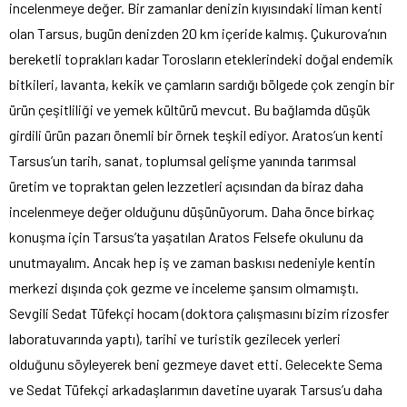
incelenmeye değer. Bir zamanlar denizin kıyısındaki liman kenti
olan Tarsus, bugün denizden 20 km içeride kalmış. Çukurova’nın
bereketli toprakları kadar Torosların eteklerindeki doğal endemik
bitkileri, lavanta, kekik ve çamların sardığı bölgede çok zengin bir
ürün çeşitliliği ve yemek kültürü mevcut. Bu bağlamda düşük
girdili ürün pazarı önemli bir örnek teşkil ediyor. Aratos’un kenti
Tarsus’un tarih, sanat, toplumsal gelişme yanında tarımsal
üretim ve topraktan gelen lezzetleri açısından da biraz daha
incelenmeye değer olduğunu düşünüyorum. Daha önce birkaç
konuşma için Tarsus’ta yaşatılan Aratos Felsefe okulunu da
unutmayalım. Ancak hep iş ve zaman baskısı nedeniyle kentin
merkezi dışında çok gezme ve inceleme şansım olmamıştı.
Sevgili Sedat Tüfekçi hocam (doktora çalışmasını bizim rizosfer
laboratuvarında yaptı), tarihi ve turistik gezilecek yerleri
olduğunu söyleyerek beni gezmeye davet etti. Gelecekte Sema
ve Sedat Tüfekçi arkadaşlarımın davetine uyarak Tarsus’u daha