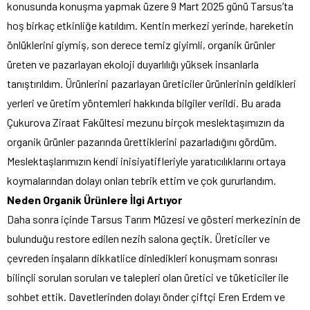
konusunda konuşma yapmak üzere 9 Mart 2025 günü Tarsus’ta
hoş birkaç etkinliğe katıldım. Kentin merkezi yerinde, hareketin
önlüklerini giymiş, son derece temiz giyimli, organik ürünler
üreten ve pazarlayan ekoloji duyarlılığı yüksek insanlarla
tanıştırıldım. Ürünlerini pazarlayan üreticiler ürünlerinin geldikleri
yerleri ve üretim yöntemleri hakkında bilgiler verildi. Bu arada
Çukurova Ziraat Fakültesi mezunu birçok meslektaşımızın da
organik ürünler pazarında ürettiklerini pazarladığını gördüm.
Meslektaşlarımızın kendi inisiyatifleriyle yaratıcılıklarını ortaya
koymalarından dolayı onları tebrik ettim ve çok gururlandım.
Neden Organik Ürünlere İlgi Artıyor
Daha sonra içinde Tarsus Tarım Müzesi ve gösteri merkezinin de
bulunduğu restore edilen nezih salona geçtik. Üreticiler ve
çevreden inşaların dikkatlice dinledikleri konuşmam sonrası
bilinçli sorulan soruları ve talepleri olan üretici ve tüketiciler ile
sohbet ettik. Davetlerinden dolayı önder çiftçi Eren Erdem ve