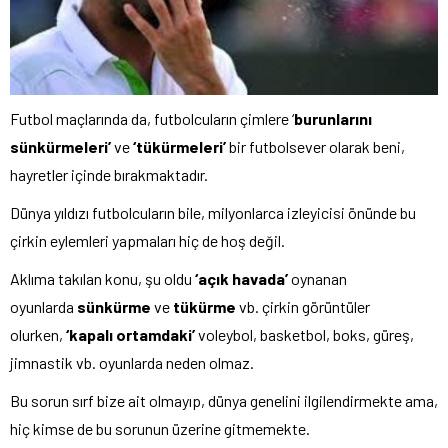
Futbol maçlarında da, futbolcuların çimlere ‘
burunlarını
sünkürmeleri’
ve
‘tükürmeleri’
bir futbolsever olarak beni,
hayretler içinde bırakmaktadır.
Dünya yıldızı futbolcuların bile, milyonlarca izleyicisi önünde bu
çirkin eylemleri yapmaları hiç de hoş değil.
Aklıma takılan konu, şu oldu
‘açık havada’
oynanan
oyunlarda
sünkürme
ve
tükürme
vb. çirkin görüntüler
olurken,
‘kapalı ortamdaki’
voleybol, basketbol, boks, güreş,
jimnastik vb. oyunlarda neden olmaz.
Bu sorun sırf bize ait olmayıp, dünya genelini ilgilendirmekte ama,
hiç kimse de bu sorunun üzerine gitmemekte.