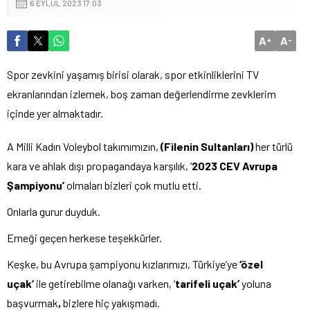
6 EYLÜL 2023 17:03
A
A
+
-
Spor zevkini yaşamış birisi olarak, spor etkinliklerini TV
ekranlarından izlemek, boş zaman değerlendirme zevklerim
içinde yer almaktadır.
A Milli Kadın Voleybol takımımızın,
(Filenin Sultanları)
her türlü
kara ve ahlak dışı propagandaya karşılık, ‘
2023 CEV Avrupa
Şampiyonu’
olmaları bizleri çok mutlu etti.
Onlarla gurur duyduk.
Emeği geçen herkese teşekkürler.
Keşke, bu Avrupa şampiyonu kızlarımızı, Türkiye’ye
‘özel
uçak’
ile getirebilme olanağı varken, ‘
tarifeli uçak’
yoluna
başvurmak
,
bizlere hiç yakışmadı.