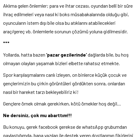
Aklıma gelen önlemler; para ve ihtar cezası, oyundan belli bir süre
ihraç edilmeleri veya nasıl ki boks müsabakalarında olduğu gibi,
oyuncuların istem dışı bile olsa bu atıklarını atabilecekleri
araç/gereç vb. önlemlerle sorunun çözümü yoluna gidilmesidir.
***
Yollarda, hatta bazen
‘pazar gezilerinde’
dağlarda bile, bu hoş
olmayan olayları yaşamak bizleri elbette rahatsız etmekte.
Spor karşılaşmalarını canlı izleyen, on binlerce küçük çocuk ve
gençlerimizin bu çirkin görüntüleri gördükten sonra, onlardan
nasıl bir hareket tarzı bekleyebiliriz ki!
Gençlere örnek olmak gerekirken, kötü örnekler hoş değil…
Ne dersiniz, çok mu abarttım!!!
Bu konuyu, gerek facebook gerekse de whatsApp grubumdan
paylaştığımda, bana yazıları ile destek veren dostlarımın fikirlerini