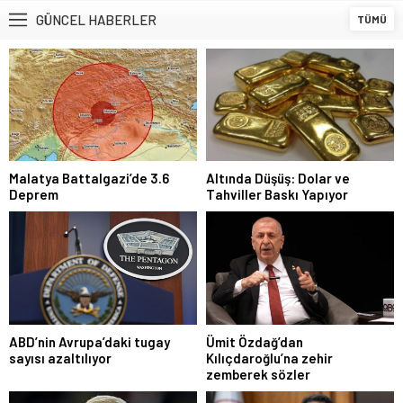
GÜNCEL HABERLER
TÜMÜ
Malatya Battalgazi’de 3.6
Altında Düşüş: Dolar ve
Deprem
Tahviller Baskı Yapıyor
ABD’nin Avrupa’daki tugay
Ümit Özdağ’dan
sayısı azaltılıyor
Kılıçdaroğlu’na zehir
zemberek sözler