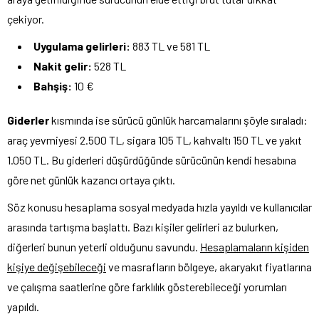
çekiyor.
Uygulama gelirleri:
883 TL ve 581 TL
Nakit gelir:
528 TL
Bahşiş:
10 €
Giderler
kısmında ise sürücü günlük harcamalarını şöyle sıraladı:
araç yevmiyesi 2.500 TL, sigara 105 TL, kahvaltı 150 TL ve yakıt
1.050 TL. Bu giderleri düşürdüğünde sürücünün kendi hesabına
göre net günlük kazancı ortaya çıktı.
Söz konusu hesaplama sosyal medyada hızla yayıldı ve kullanıcılar
arasında tartışma başlattı. Bazı kişiler gelirleri az bulurken,
diğerleri bunun yeterli olduğunu savundu.
Hesaplamaların kişiden
kişiye değişebileceği
ve masrafların bölgeye, akaryakıt fiyatlarına
ve çalışma saatlerine göre farklılık gösterebileceği yorumları
yapıldı.