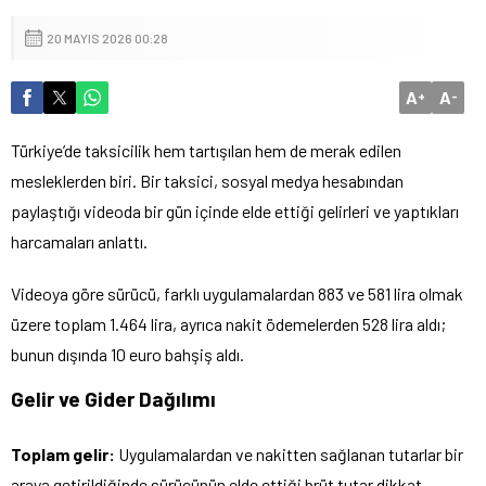
20 MAYIS 2026 00:28
A
A
+
-
Türkiye’de taksicilik hem tartışılan hem de merak edilen
mesleklerden biri. Bir taksici, sosyal medya hesabından
paylaştığı videoda bir gün içinde elde ettiği gelirleri ve yaptıkları
harcamaları anlattı.
Videoya göre sürücü, farklı uygulamalardan 883 ve 581 lira olmak
üzere toplam 1.464 lira, ayrıca nakit ödemelerden 528 lira aldı;
bunun dışında 10 euro bahşiş aldı.
Gelir ve Gider Dağılımı
Toplam gelir:
Uygulamalardan ve nakitten sağlanan tutarlar bir
araya getirildiğinde sürücünün elde ettiği brüt tutar dikkat