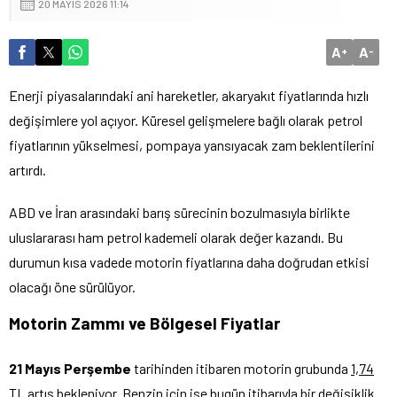
20 MAYIS 2026 11:14
A
A
+
-
Enerji piyasalarındaki ani hareketler, akaryakıt fiyatlarında hızlı
değişimlere yol açıyor. Küresel gelişmelere bağlı olarak petrol
fiyatlarının yükselmesi, pompaya yansıyacak zam beklentilerini
artırdı.
ABD ve İran arasındaki barış sürecinin bozulmasıyla birlikte
uluslararası ham petrol kademeli olarak değer kazandı. Bu
durumun kısa vadede motorin fiyatlarına daha doğrudan etkisi
olacağı öne sürülüyor.
Motorin Zammı ve Bölgesel Fiyatlar
21 Mayıs Perşembe
tarihinden itibaren motorin grubunda
1,74
TL
artış bekleniyor. Benzin için ise bugün itibarıyla bir değişiklik