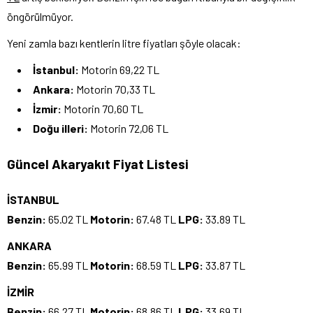
öngörülmüyor.
Yeni zamla bazı kentlerin litre fiyatları şöyle olacak:
İstanbul:
Motorin 69,22 TL
Ankara:
Motorin 70,33 TL
İzmir:
Motorin 70,60 TL
Doğu illeri:
Motorin 72,06 TL
Güncel Akaryakıt Fiyat Listesi
İSTANBUL
Benzin:
65.02 TL
Motorin:
67.48 TL
LPG:
33.89 TL
ANKARA
Benzin:
65.99 TL
Motorin:
68.59 TL
LPG:
33.87 TL
İZMİR
Benzin:
66.27 TL
Motorin:
68.86 TL
LPG:
33.69 TL