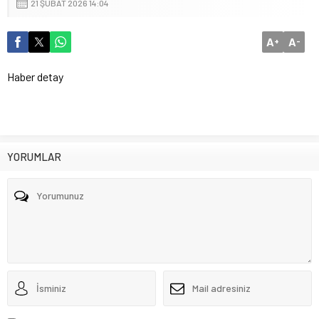
21 ŞUBAT 2026 14:04
A
A
+
-
Haber detay
YORUMLAR