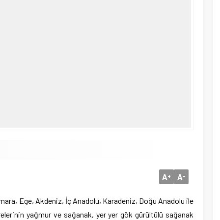
A
A
+
-
armara, Ege, Akdeniz, İç Anadolu, Karadeniz, Doğu Anadolu ile
relerinin yağmur ve sağanak, yer yer gök gürültülü sağanak