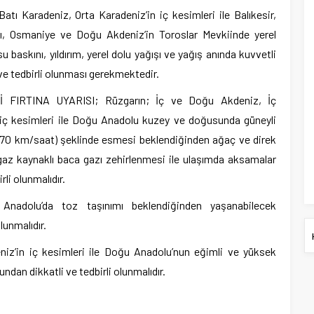
ı Karadeniz, Orta Karadeniz’in iç kesimleri ile Balıkesir,
ırı, Osmaniye ve Doğu Akdeniz’in Toroslar Mevkiinde yerel
u baskını, yıldırım, yerel dolu yağışı ve yağış anında kuvvetli
 ve tedbirli olunması gerekmektedir.
IRTINA UYARISI; Rüzgarın; İç ve Doğu Akdeniz, İç
 iç kesimleri ile Doğu Anadolu kuzey ve doğusunda güneyli
40-70 km/saat) şeklinde esmesi beklendiğinden ağaç ve direk
gaz kaynaklı baca gazı zehirlenmesi ile ulaşımda aksamalar
rli olunmalıdır.
nadolu’da toz taşınımı beklendiğinden yaşanabilecek
lunmalıdır.
z’in iç kesimleri ile Doğu Anadolu’nun eğimli ve yüksek
ndan dikkatli ve tedbirli olunmalıdır.