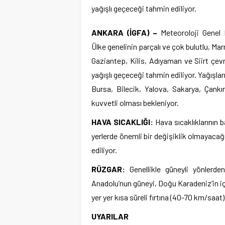
yağışlı geçeceği tahmin ediliyor.
ANKARA (İGFA) –
Meteoroloji Genel 
Ülke genelinin parçalı ve çok bulutlu, M
Gaziantep, Kilis, Adıyaman ve Siirt çev
yağışlı geçeceği tahmin ediliyor. Yağışları
Bursa, Bilecik, Yalova, Sakarya, Çank
kuvvetli olması bekleniyor.
HAVA SICAKLIĞI:
Hava sıcaklıklarının b
yerlerde önemli bir değişiklik olmayaca
ediliyor.
RÜZGAR:
Genellikle güneyli yönlerde
Anadolu’nun güneyi, Doğu Karadeniz’in i
yer yer kısa süreli fırtına (40-70 km/saat
UYARILAR