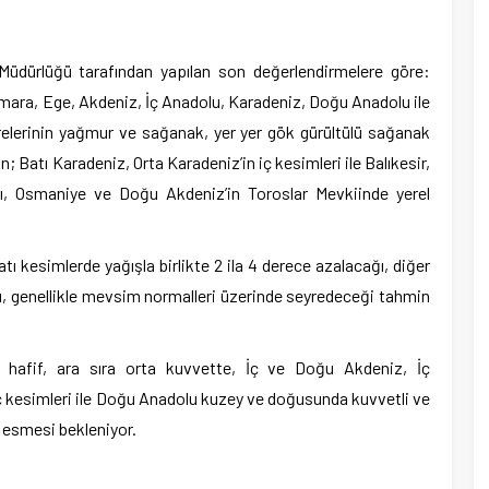
Müdürlüğü tarafından yapılan son değerlendirmelere göre:
armara, Ege, Akdeniz, İç Anadolu, Karadeniz, Doğu Anadolu ile
relerinin yağmur ve sağanak, yer yer gök gürültülü sağanak
n; Batı Karadeniz, Orta Karadeniz’in iç kesimleri ile Balıkesir,
ırı, Osmaniye ve Doğu Akdeniz’in Toroslar Mevkiinde yerel
atı kesimlerde yağışla birlikte 2 ila 4 derece azalacağı, diğer
ğı, genellikle mevsim normalleri üzerinde seyredeceği tahmin
n hafif, ara sıra orta kuvvette, İç ve Doğu Akdeniz, İç
ç kesimleri ile Doğu Anadolu kuzey ve doğusunda kuvvetli ve
) esmesi bekleniyor.