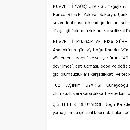
KUVVETLİ YAĞIŞ UYARISI: Yağışların; Bat
Bursa, Bilecik, Yalova, Sakarya, Çank
kuvvetli olması beklendiğinden ani sel, s
rüzgar gibi olumsuzluklara karşı dikkatli
KUVVETLİ RÜZGAR VE KISA SÜRELİ F
Anadolu’nun güneyi, Doğu Karadeniz’in
yönlerden kuvvetli ve yer yer fırtına (
devrilmesi, çatı uçması, soba ve doğal
gibi olumsuzluklara karşı dikkatli ve tedbi
TOZ TAŞINIMI UYARISI: Güneydoğu A
olumsuzluklara karşı dikkatli ve tedbirli o
ÇIĞ TEHLİKESİ UYARISI: Doğu Karadeni
yamaçlarında çığ tehlikesi riski bulunduğu