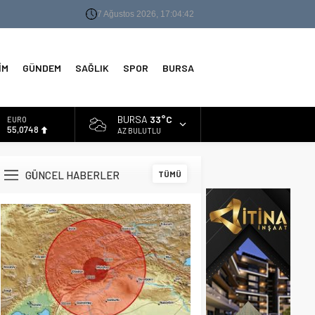
7 Ağustos 2026, 17:04:43
İM
GÜNDEM
SAĞLIK
SPOR
BURSA
BURSA
33°C
ALTIN
6.623,43
AZ BULUTLU
BİST
13.785,25
GÜNCEL HABERLER
TÜMÜ
DOLAR
47,7048
EURO
55,0748