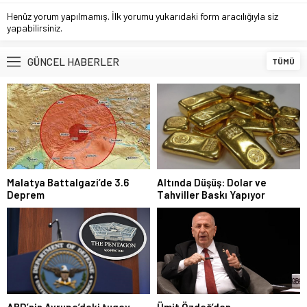
Henüz yorum yapılmamış. İlk yorumu yukarıdaki form aracılığıyla siz
yapabilirsiniz.
GÜNCEL HABERLER
TÜMÜ
Malatya Battalgazi’de 3.6
Altında Düşüş: Dolar ve
Deprem
Tahviller Baskı Yapıyor
ABD’nin Avrupa’daki tugay
Ümit Özdağ’dan