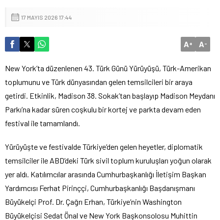
17 MAYIS 2026 17:44
A
A
+
-
New York’ta düzenlenen 43. Türk Günü Yürüyüşü, Türk-Amerikan
toplumunu ve Türk dünyasından gelen temsilcileri bir araya
getirdi. Etkinlik, Madison 38. Sokak’tan başlayıp Madison Meydanı
Parkı’na kadar süren coşkulu bir kortej ve parkta devam eden
festival ile tamamlandı.
Yürüyüşte ve festivalde Türkiye’den gelen heyetler, diplomatik
temsilciler ile ABD’deki Türk sivil toplum kuruluşları yoğun olarak
yer aldı. Katılımcılar arasında Cumhurbaşkanlığı İletişim Başkan
Yardımcısı Ferhat Pirinççi, Cumhurbaşkanlığı Başdanışmanı
Büyükelçi Prof. Dr. Çağrı Erhan, Türkiye’nin Washington
Büyükelçisi Sedat Önal ve New York Başkonsolosu Muhittin