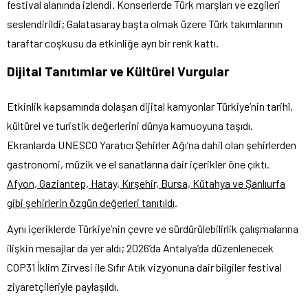
festival alanında izlendi. Konserlerde Türk marşları ve ezgileri
seslendirildi; Galatasaray başta olmak üzere Türk takımlarının
taraftar coşkusu da etkinliğe ayrı bir renk kattı.
Dijital Tanıtımlar ve Kültürel Vurgular
Etkinlik kapsamında dolaşan dijital kamyonlar Türkiye’nin tarihî,
kültürel ve turistik değerlerini dünya kamuoyuna taşıdı.
Ekranlarda UNESCO Yaratıcı Şehirler Ağı’na dahil olan şehirlerden
gastronomi, müzik ve el sanatlarına dair içerikler öne çıktı.
Afyon, Gaziantep, Hatay, Kırşehir, Bursa, Kütahya ve Şanlıurfa
gibi şehirlerin özgün değerleri tanıtıldı
.
Aynı içeriklerde Türkiye’nin çevre ve sürdürülebilirlik çalışmalarına
ilişkin mesajlar da yer aldı; 2026’da Antalya’da düzenlenecek
COP31 İklim Zirvesi ile Sıfır Atık vizyonuna dair bilgiler festival
ziyaretçileriyle paylaşıldı.