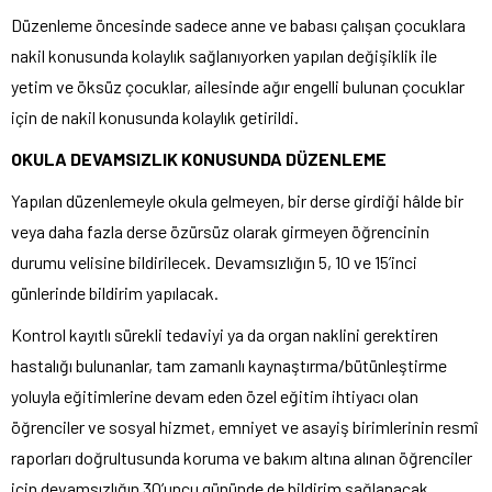
Düzenleme öncesinde sadece anne ve babası çalışan çocuklara
nakil konusunda kolaylık sağlanıyorken yapılan değişiklik ile
yetim ve öksüz çocuklar, ailesinde ağır engelli bulunan çocuklar
için de nakil konusunda kolaylık getirildi.
OKULA DEVAMSIZLIK KONUSUNDA DÜZENLEME
Yapılan düzenlemeyle okula gelmeyen, bir derse girdiği hâlde bir
veya daha fazla derse özürsüz olarak girmeyen öğrencinin
durumu velisine bildirilecek. Devamsızlığın 5, 10 ve 15’inci
günlerinde bildirim yapılacak.
Kontrol kayıtlı sürekli tedaviyi ya da organ naklini gerektiren
hastalığı bulunanlar, tam zamanlı kaynaştırma/bütünleştirme
yoluyla eğitimlerine devam eden özel eğitim ihtiyacı olan
öğrenciler ve sosyal hizmet, emniyet ve asayiş birimlerinin resmî
raporları doğrultusunda koruma ve bakım altına alınan öğrenciler
için devamsızlığın 30’uncu gününde de bildirim sağlanacak.