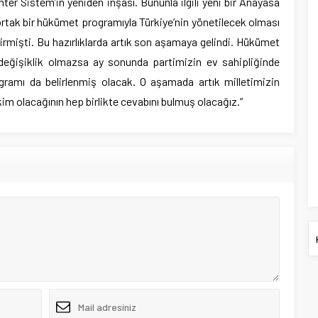
er Sistem’in yeniden inşası. Bununla ilgili yeni bir Anayasa
ortak bir hükümet programıyla Türkiye’nin yönetilecek olması
getirmişti. Bu hazırlıklarda artık son aşamaya gelindi. Hükümet
eğişiklik olmazsa ay sonunda partimizin ev sahipliğinde
gramı da belirlenmiş olacak. O aşamada artık milletimizin
im olacağının hep birlikte cevabını bulmuş olacağız.”