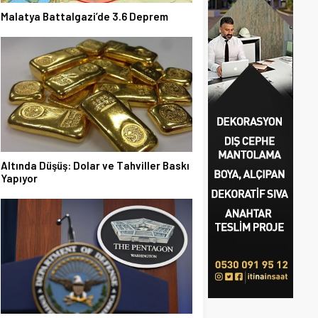
Malatya Battalgazi’de 3.6 Deprem
Altında Düşüş: Dolar ve Tahviller Baskı
Yapıyor