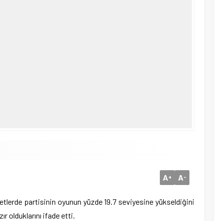
A
A
+
-
etlerde partisinin oyunun yüzde 19.7 seviyesine yükseldiğini
r olduklarını ifade etti.