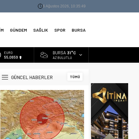
6 Ağustos 2026, 10:35:50
İM
GÜNDEM
SAĞLIK
SPOR
BURSA
BURSA
31°C
ALTIN
6.521,17
AZ BULUTLU
BİST
13.685,30
GÜNCEL HABERLER
TÜMÜ
DOLAR
47,5953
EURO
55,0659