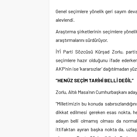
Genel seçimlere yönelik geri sayım deva
alevlendi.
Araştırma şirketlerinin seçimlere yönelik
araştırmalarını sürdürüyor.
İYİ Parti Sözcüsü Kürşad Zorlu, partisi
seçimlere hazır olduğunu ifade ederken,
AKP’nin ise ‘kararsızlar’ dağıtılmadan yüz
“HENÜZ SEÇİM TARİHİ BELLİ DEĞİL”
Zorlu, Altılı Masa’nın Cumhurbaşkanı adayıy
“Milletimizin bu konuda sabırsızlandığını
dikkat edilmesi gereken esas nokta, he
adayın belli olmamış olması da normal
ittifaktan ayıran başka nokta da, uzlaşm