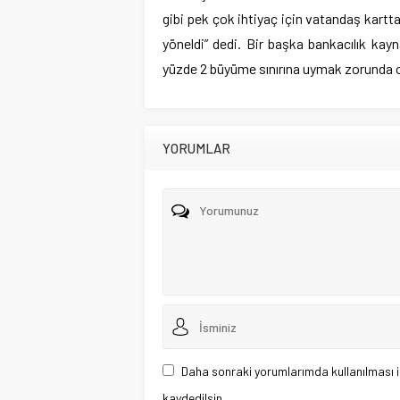
gibi pek çok ihtiyaç için va­tandaş kartt
yöneldi” dedi. Bir başka bankacılık kay
yüzde 2 büyüme sınırına uymak zorun­da o
YORUMLAR
Daha sonraki yorumlarımda kullanılması i
kaydedilsin.