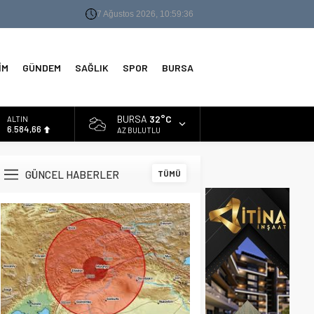
7 Ağustos 2026, 10:59:37
İM
GÜNDEM
SAĞLIK
SPOR
BURSA
BURSA
32°C
BİST
13.889,75
AZ BULUTLU
DOLAR
47,7046
GÜNCEL HABERLER
TÜMÜ
EURO
55,0051
ALTIN
6.584,66