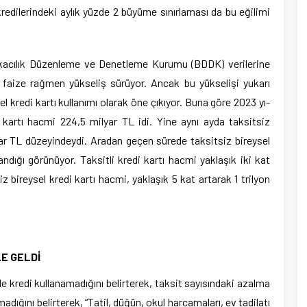
kredilerindeki aylık yüzde 2 büyüme sınırlaması da bu eğilimi
kacılık Düzenleme ve De­netleme Kurumu (BDDK) ve­rilerine
k faize rağ­men yükseliş sürüyor. Ancak bu yükselişi yukarı
el kredi kartı kullanımı olarak öne çıkıyor. Buna göre 2023 yı­
di kartı hacmi 224,5 mil­yar TL idi. Yine aynı ayda taksitsiz
­yar TL düzeyindeydi. Aradan geçen sürede taksitsiz bireysel
ndığı görünüyor. Tak­sitli kredi kartı hacmi yaklaşık iki kat
z bireysel kredi kartı hacmi, yaklaşık 5 kat arta­rak 1 trilyon
E GELDİ
le kredi kul­lanamadığını belirterek, taksit sayısındaki azalma
madığını belirterek, “Tatil, dü­ğün, okul harcamaları, ev tadi­latı