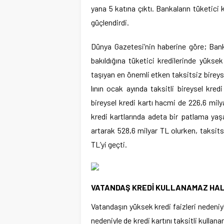
yana 5 katına çıktı. Bankaların tüketici 
güçlendirdi.
Dünya Gazetesi’nin haberine göre; Ban
bakıldığına tüketici kredilerinde yükse
taşıyan en önemli etken taksitsiz birey­s
lının ocak ayında taksitli birey­sel kre
bireysel kredi kartı hacmi de 226,6 mil
kredi kartlarında adeta bir pat­lama yaşa
artarak 528,6 milyar TL olurken, taksitsi
TL’yi geçti.
VATANDAŞ KREDİ KULLANAMAZ HAL
Vatandaşın yüksek kre­di faizleri nedeniy
nedeniyle de kredi kartını taksitli kullana­