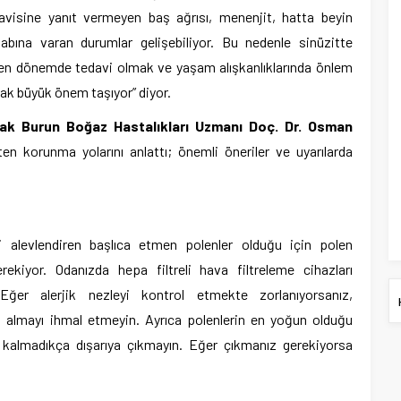
avisine yanıt vermeyen baş ağrısı, menenjit, hatta beyin
ihabına varan durumlar gelişebiliyor. Bu nedenle sinüzitte
en dönemde tedavi olmak ve yaşam alışkanlıklarında önlem
ak büyük önem taşıyor” diyor.
lak Burun Boğaz Hastalıkları Uzmanı Doç. Dr. Osman
n korunma yolarını anlattı; önemli öneriler ve uyarılarda
i alevlendiren başlıca etmen polenler olduğu için polen
kiyor. Odanızda hepa filtreli hava filtreleme cihazları
Eğer alerjik nezleyi kontrol etmekte zorlanıyorsanız,
m almayı ihmal etmeyin. Ayrıca polenlerin en yoğun olduğu
kalmadıkça dışarıya çıkmayın. Eğer çıkmanız gerekiyorsa