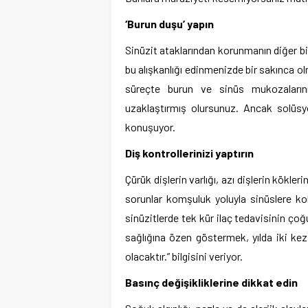
‘Burun duşu’ yapın
Sinüzit ataklarından korunmanın diğer bi
bu alışkanlığı edinmenizde bir sakınca olm
süreçte burun ve sinüs mukozalarını
uzaklaştırmış olursunuz. Ancak solüsyo
konuşuyor.
Diş kontrollerinizi yaptırın
Çürük dişlerin varlığı, azı dişlerin kökl
sorunlar komşuluk yoluyla sinüslere ko
sinüzitlerde tek kür ilaç tedavisinin çoğ
sağlığına özen göstermek, yılda iki k
olacaktır.” bilgisini veriyor.
Basınç değişikliklerine dikkat edin