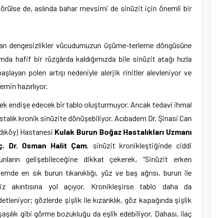
 görülse de, aslında bahar mevsimi de sinüzit için önemli bir
nan dengesizlikler vücudumuzun üşüme-terleme döngüsüne
mda hafif bir rüzgârda kaldığımızda bile sinüzit atağı hızla
başlayan polen artışı nedeniyle alerjik rinitler alevleniyor ve
emin hazırlıyor.
rmek endişe edecek bir tablo oluşturmuyor. Ancak tedavi ihmal
stalık kronik sinüzite dönüşebiliyor. Acıbadem Dr. Şinasi Can
dıköy) Hastanesi
Kulak
Burun Boğaz Hastalıkları Uzmanı
ç. Dr. Osman Halit Çam
,
sinüzit kronikleştiğinde ciddi
unların gelişebileceğine dikkat çekerek,
“Sinüzit erken
emde en sık burun tıkanıklığı, yüz ve baş ağrısı, burun ile
iz akıntısına yol açıyor. Kronikleşirse tablo daha da
detleniyor; gözlerde şişlik ile kızarıklık, göz kapağında şişlik
şaşılık gibi görme bozukluğu da eşlik edebiliyor. Dahası, ilaç