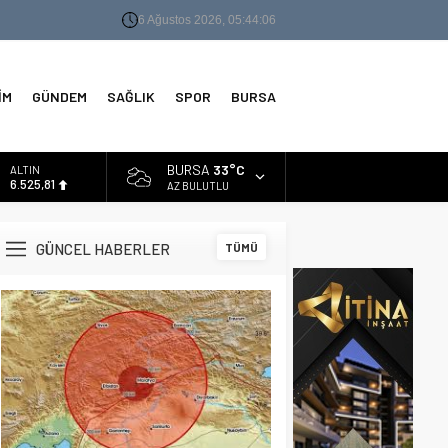
6 Ağustos 2026, 05:44:07
İM
GÜNDEM
SAĞLIK
SPOR
BURSA
BURSA
33°C
ALTIN
6.525,81
AZ BULUTLU
BİST
13.703,13
GÜNCEL HABERLER
TÜMÜ
DOLAR
47,5932
EURO
55,0919