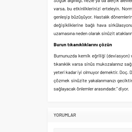
Soğuk algınlığı, nezle ya da alerjik ale
varsa, bu etkinliklerinizi erteleyin. No
genleşip büzüşüyor. Hastalık dönemleri
değişikliklerine bağlı hava sirkülasyo
uzamasına neden olarak sinüzit ataklarını
Burun tıkanıklıklarını çözün
Burnunuzda kemik eğriliği (deviasyon) 
tıkanıklık varsa sinüs mukozalarınız sağ
yeteri kadar iyi olmuyor demektir. Doç. 
çözmek sinüzite yakalanmanızı geciktire
sağlayacak önlemler arasındadır.” diyor.
YORUMLAR