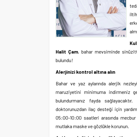
ted
ilt
erk
alm
Ku
Halit Çam
,
bahar mevsiminde sinüzitte
bulundu!
Alerjinizi kontrol altına alın
Bahar ve yaz aylarında alerjik nezley
maruziyetini minimuma indirmeniz gere
bulundurmanız fayda sağlayacaktır. 
doktorunuzdan ilaç desteği için yardı
05:00-10:00 saatleri arasında mecbur 
mutlaka maske ve gözlükle korunun.