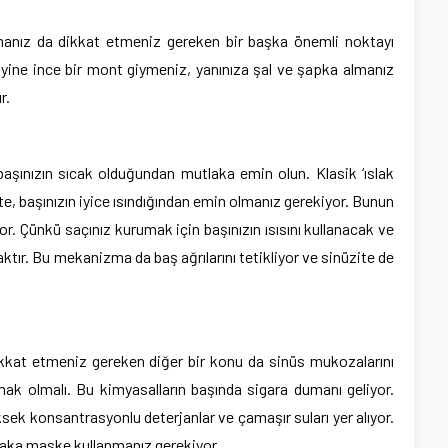
manız da dikkat etmeniz gereken bir başka önemli noktayı
e yine ince bir mont giymeniz, yanınıza şal ve şapka almanız
r.
aşınızın sıcak olduğundan mutlaka emin olun. Klasik ‘ıslak
öte, başınızın iyice ısındığından emin olmanız gerekiyor. Bunun
r. Çünkü saçınız kurumak için başınızın ısısını kullanacak ve
tır. Bu mekanizma da baş ağrılarını tetikliyor ve sinüzite de
dikkat etmeniz gereken diğer bir konu da sinüs mukozalarını
ak olmalı. Bu kimyasalların başında sigara dumanı geliyor.
yüksek konsantrasyonlu deterjanlar ve çamaşır suları yer alıyor.
aka maske kullanmanız gerekiyor.