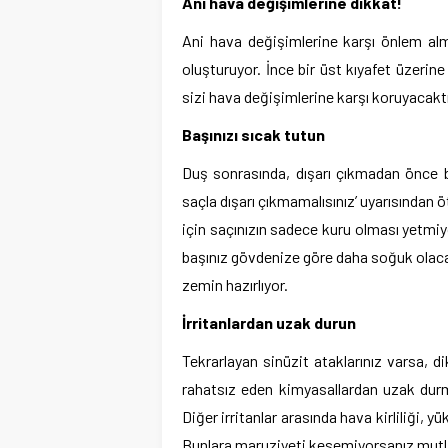
Ani hava değişimlerine dikkat!
Ani hava değişimlerine karşı önlem al
oluşturuyor. İnce bir üst kıyafet üzerin
sizi hava değişimlerine karşı koruyacaktı
Başınızı sıcak tutun
Duş sonrasında, dışarı çıkmadan önce b
saçla dışarı çıkmamalısınız’ uyarısından 
için saçınızın sadece kuru olması yetmiyo
başınız gövdenize göre daha soğuk olacak
zemin hazırlıyor.
İrritanlardan uzak durun
Tekrarlayan sinüzit ataklarınız varsa, 
rahatsız eden kimyasallardan uzak durm
Diğer irritanlar arasında hava kirliliği, 
Bunlara maruziyeti kesemiyorsanız mutl