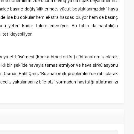
vlenme dönemlerinizde scuba diving ya da uçak seyahatleriniz
rmalde basınç değişikliklerinde, vücut boşluklarımızdaki hava
nde ise bu dokular hem ekstra hassas oluyor hem de basınç
nunu yeteri kadar tolere edemiyor. Bu tablo da hastalığın
 tetikleyebiliyor.
veya et büyümesi (konka hipertorfisi) gibi anatomik olarak
lıklı bir şekilde havayla temas etmiyor ve hava sirkülasyonu
Dr. Osman Halit Çam, “Bu anatomik problemleri cerrahi olarak
cek, yakalansanız bile sizi yormadan hastalığı atlatmanızı