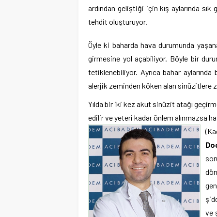
ardından geliştiği için kış aylarında sık
tehdit oluşturuyor.
Öyle ki baharda hava durumunda yaşa
girmesine yol açabiliyor. Böyle bir duru
tetiklenebiliyor. Ayrıca bahar aylarında 
alerjik zeminden köken alan sinüzitlere z
Yılda bir iki kez akut sinüzit atağı geçi
edilir ve yeteri kadar önlem alınmazsa ha
(Ka
Do
sor
dön
gen
şid
ve 