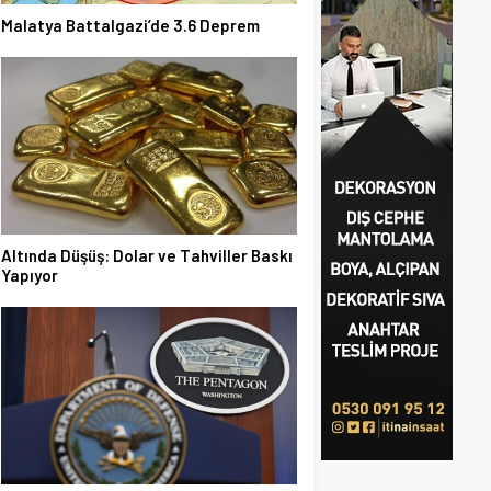
Malatya Battalgazi’de 3.6 Deprem
Altında Düşüş: Dolar ve Tahviller Baskı
Yapıyor