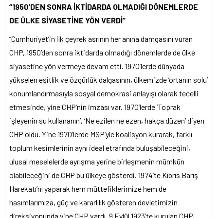
“1950’DEN SONRA İKTİDARDA OLMADIĞI DÖNEMLERDE
DE ÜLKE SİYASETİNE YÖN VERDİ”
“Cumhuriyet’in ilk çeyrek asrının her anına damgasını vuran
CHP, 1950’den sonra iktidarda olmadığı dönemlerde de ülke
siyasetine yön vermeye devam etti. 1970’lerde dünyada
yükselen eşitlik ve özgürlük dalgasının, ülkemizde ‘ortanın solu’
konumlandırmasıyla sosyal demokrasi anlayışı olarak tecelli
etmesinde, yine CHP’nin imzası var. 1970’lerde ‘Toprak
işleyenin su kullananın’, ‘Ne ezilen ne ezen, hakça düzen’ diyen
CHP oldu. Yine 1970’lerde MSP’yle koalisyon kurarak, farklı
toplum kesimlerinin aynı ideal etrafında buluşabileceğini,
ulusal meselelerde ayrışma yerine birleşmenin mümkün
olabileceğini de CHP bu ülkeye gösterdi. 1974’te Kıbrıs Barış
Harekatı’nı yaparak hem müttefiklerimize hem de
hasımlarımıza, güç ve kararlılık gösteren devletimizin
direksiyonunda yine CHP vardı. 9 Eylül 1923’te kurulan CHP,