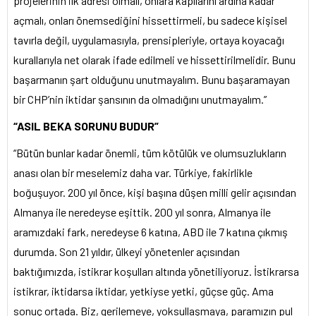
projelerinin ilk adresi olmalı, onlara kapılarını ardına kadar
açmalı, onları önemsediğini hissettirmeli, bu sadece kişisel
tavırla değil, uygulamasıyla, prensipleriyle, ortaya koyacağı
kurallarıyla net olarak ifade edilmeli ve hissettirilmelidir. Bunu
başarmanın şart olduğunu unutmayalım. Bunu başaramayan
bir CHP’nin iktidar şansının da olmadığını unutmayalım.”
“ASIL BEKA SORUNU BUDUR”
“Bütün bunlar kadar önemli, tüm kötülük ve olumsuzlukların
anası olan bir meselemiz daha var. Türkiye, fakirlikle
boğuşuyor. 200 yıl önce, kişi başına düşen milli gelir açısından
Almanya ile neredeyse eşittik. 200 yıl sonra, Almanya ile
aramızdaki fark, neredeyse 6 katına, ABD ile 7 katına çıkmış
durumda. Son 21 yıldır, ülkeyi yönetenler açısından
baktığımızda, istikrar koşulları altında yönetiliyoruz. İstikrarsa
istikrar, iktidarsa iktidar, yetkiyse yetki, güçse güç. Ama
sonuç ortada. Biz, gerilemeye, yoksullaşmaya, paramızın pul