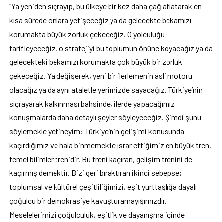
“Ya yeniden sıçrayıp, bu ülkeye bir kez daha çağ atlatarak en
kısa sürede onlara yetişeceğiz ya da gelecekte bekamızı
korumakta büyük zorluk çekeceğiz. O yolculuğu
tarifleyeceğiz, o stratejiyi bu toplumun önüne koyacağız ya da
gelecekteki bekamızı korumakta çok büyük bir zorluk
çekeceğiz. Ya değişerek, yeni bir ilerlemenin asli motoru
olacağız ya da aynı ataletle yerimizde sayacağız. Türkiye’nin
sıçrayarak kalkınması bahsinde, ilerde yapacağımız
konuşmalarda daha detaylı şeyler söyleyeceğiz. Şimdi şunu
söylemekle yetineyim: Türkiye’nin gelişimi konusunda
kaçırdığımız ve hala binmemekte ısrar ettiğimiz en büyük tren,
temel bilimler trenidir. Bu treni kaçıran, gelişim trenini de
kaçırmış demektir. Bizi geri bıraktıran ikinci sebepse;
toplumsal ve kültürel çeşitliliğimizi, eşit yurttaşlığa dayalı
çoğulcu bir demokrasiye kavuşturamayışımızdır.
Meselelerimizi çoğulculuk, eşitlik ve dayanışma içinde