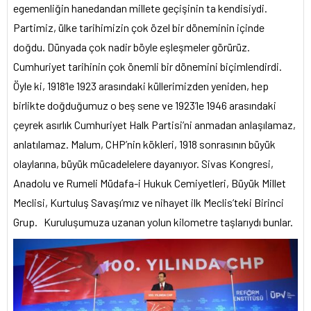
egemenliğin hanedandan millete geçişinin ta kendisiydi.
Partimiz, ülke tarihimizin çok özel bir döneminin içinde
doğdu. Dünyada çok nadir böyle eşleşmeler görürüz.
Cumhuriyet tarihinin çok önemli bir dönemini biçimlendirdi.
Öyle ki, 1918’le 1923 arasındaki küllerimizden yeniden, hep
birlikte doğduğumuz o beş sene ve 1923’le 1946 arasındaki
çeyrek asırlık Cumhuriyet Halk Partisi’ni anmadan anlaşılamaz,
anlatılamaz. Malum, CHP’nin kökleri, 1918 sonrasının büyük
olaylarına, büyük mücadelelere dayanıyor. Sivas Kongresi,
Anadolu ve Rumeli Müdafa-i Hukuk Cemiyetleri, Büyük Millet
Meclisi, Kurtuluş Savaşı’mız ve nihayet ilk Meclis’teki Birinci
Grup. Kuruluşumuza uzanan yolun kilometre taşlarıydı bunlar.