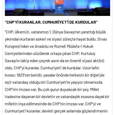
“CHP’Yİ KURANLAR, CUMHURİYET’İ DE KURDULAR”
“CHP, ülkemizi, vatanımızı 1. Dünya Savaşı’nın yarattığı büyük
yıkımdan kurtaran askeri ve siyasi süreçte hayat buldu. Sivas
Kongresi’nden ve Anadolu ve Rumeli Müdafa-i Hukuk
Cemiyetlerinden süzülerek ortaya çıkan CHP, Kurtuluş
Savaşı’nı takip eden çeyrek asrın da en önemli siyasi aktörü
oldu. CHP’yi kuranlar, Cumhuriyet’i de kurdular. Uzun lafın
kısası; 1923’ten beridir, yasalar önünde herkesin bir diğeriyle
eşit vatandaş olduğu bir Cumhuriyet’te yaşıyor olmamızda
CHP’nin imzası var. Bu çok gurur duyulacak bir şey. Millet
iradesine dayanan bir devletin ve vatandaşlık esasına dayalı bir
milletin inşa edilmesinde de CHP’nin imzası var. CHP’yi ve
Cumhuriyet’i kuranlar, devleti gerçek anlamda güçlendirmenin