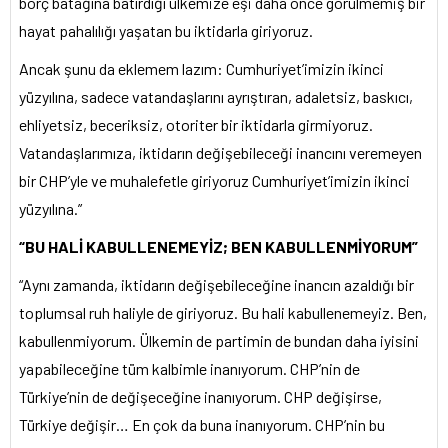
borç batağına batırdığı ülkemize eşi daha önce görülmemiş bir
hayat pahalılığı yaşatan bu iktidarla giriyoruz.
Ancak şunu da eklemem lazım: Cumhuriyet’imizin ikinci
yüzyılına, sadece vatandaşlarını ayrıştıran, adaletsiz, baskıcı,
ehliyetsiz, beceriksiz, otoriter bir iktidarla girmiyoruz.
Vatandaşlarımıza, iktidarın değişebileceği inancını veremeyen
bir CHP’yle ve muhalefetle giriyoruz Cumhuriyet’imizin ikinci
yüzyılına.”
“BU HALİ KABULLENEMEYİZ; BEN KABULLENMİYORUM”
“Aynı zamanda, iktidarın değişebileceğine inancın azaldığı bir
toplumsal ruh haliyle de giriyoruz. Bu hali kabullenemeyiz. Ben,
kabullenmiyorum. Ülkemin de partimin de bundan daha iyisini
yapabileceğine tüm kalbimle inanıyorum. CHP’nin de
Türkiye’nin de değişeceğine inanıyorum. CHP değişirse,
Türkiye değişir… En çok da buna inanıyorum. CHP’nin bu