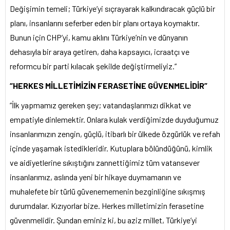
Değişimin temeli; Türkiye’yi sıçrayarak kalkındıracak güçlü bir
planı, insanlarını seferber eden bir planı ortaya koymaktır.
Bunun için CHP’yi, kamu aklını Türkiye’nin ve dünyanın
dehasıyla bir araya getiren, daha kapsayıcı, icraatçı ve
reformcu bir parti kılacak şekilde değiştirmeliyiz.”
“HERKES MİLLETİMİZİN FERASETİNE GÜVENMELİDİR”
“İlk yapmamız gereken şey; vatandaşlarımızı dikkat ve
empatiyle dinlemektir. Onlara kulak verdiğimizde duyduğumuz
insanlarımızın zengin, güçlü, itibarlı bir ülkede özgürlük ve refah
içinde yaşamak istedikleridir. Kutuplara bölündüğünü, kimlik
ve aidiyetlerine sıkıştığını zannettiğimiz tüm vatansever
insanlarımız, aslında yeni bir hikaye duymamanın ve
muhalefete bir türlü güvenememenin bezginliğine sıkışmış
durumdalar. Kızıyorlar bize. Herkes milletimizin ferasetine
güvenmelidir. Şundan eminiz ki, bu aziz millet, Türkiye’yi