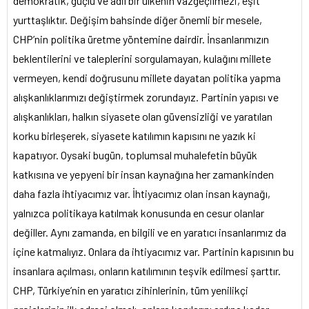
demokratik, güçlü ve adil bir ülkenin vazgeçilmezi, eşit
yurttaşlıktır. Değişim bahsinde diğer önemli bir mesele,
CHP’nin politika üretme yöntemine dairdir. İnsanlarımızın
beklentilerini ve taleplerini sorgulamayan, kulağını millete
vermeyen, kendi doğrusunu millete dayatan politika yapma
alışkanlıklarımızı değiştirmek zorundayız. Partinin yapısı ve
alışkanlıkları, halkın siyasete olan güvensizliği ve yaratılan
korku birleşerek, siyasete katılımın kapısını ne yazık ki
kapatıyor. Oysaki bugün, toplumsal muhalefetin büyük
katkısına ve yepyeni bir insan kaynağına her zamankinden
daha fazla ihtiyacımız var. İhtiyacımız olan insan kaynağı,
yalnızca politikaya katılmak konusunda en cesur olanlar
değiller. Aynı zamanda, en bilgili ve en yaratıcı insanlarımız da
içine katmalıyız. Onlara da ihtiyacımız var. Partinin kapısının bu
insanlara açılması, onların katılımının teşvik edilmesi şarttır.
CHP, Türkiye’nin en yaratıcı zihinlerinin, tüm yenilikçi