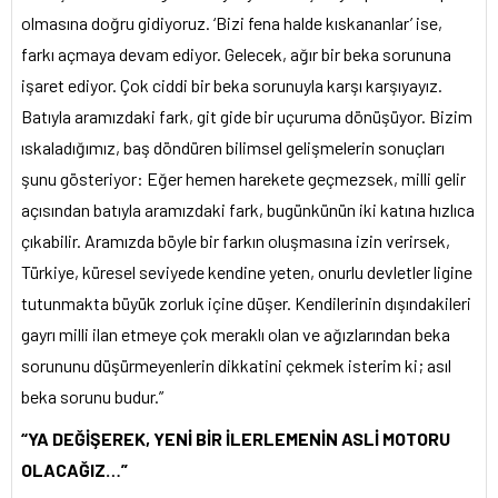
olmasına doğru gidiyoruz. ‘Bizi fena halde kıskananlar’ ise,
farkı açmaya devam ediyor. Gelecek, ağır bir beka sorununa
işaret ediyor. Çok ciddi bir beka sorunuyla karşı karşıyayız.
Batıyla aramızdaki fark, git gide bir uçuruma dönüşüyor. Bizim
ıskaladığımız, baş döndüren bilimsel gelişmelerin sonuçları
şunu gösteriyor: Eğer hemen harekete geçmezsek, milli gelir
açısından batıyla aramızdaki fark, bugünkünün iki katına hızlıca
çıkabilir. Aramızda böyle bir farkın oluşmasına izin verirsek,
Türkiye, küresel seviyede kendine yeten, onurlu devletler ligine
tutunmakta büyük zorluk içine düşer. Kendilerinin dışındakileri
gayrı milli ilan etmeye çok meraklı olan ve ağızlarından beka
sorununu düşürmeyenlerin dikkatini çekmek isterim ki; asıl
beka sorunu budur.”
“YA DEĞİŞEREK, YENİ BİR İLERLEMENİN ASLİ MOTORU
OLACAĞIZ…”