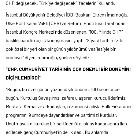
CHP değişecek, Türkiye değişecek” ifadelerini kullandı.
İstanbul Büyükşehir Belediye (İBB) Başkanı Ekrem İmamoğlu,
Ülke Politikaları Vakfı (ÜPV) ve Reform Enstitüsü tarafından,
İstanbul Kongre Merkezi’nde düzenlenen, “100. Yılında CHP”
başlıklı panelin açılış konuşmasını yaptı. “Siyasi tarihimizde
çok özel bir yeri olan bir günün yıldönümü vesilesiyle bir
aradayız” diyen İmamoğlu, şunları söyledi:
“CHP, CUMHURİYET TARİHİNİN ÇOK ÖNEMLİ BİR DÖNEMİNİ
BİÇİMLENDİRDİ”
“Bugün, bu özel günün yüzüncü yıldönümü. 100 sene önce
bugün, Kurtuluş Savaşı’mızı zafere ulaştıran kurucu liderimiz
Mustafa Kemal ve arkadaşları, o zamanki adıyla Halk Fırkası’nın
programını 9 umdeye dayandırdılar ve partimizi kurdular.
Unutmayalım, kurulan bir partiden öte, bir ay kadar sonra ilan
edilecek genç Cumhuriyet’in de ilk sesi. Bu anlamda