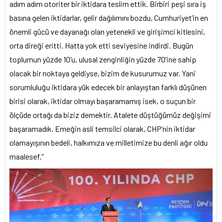
adım adım otoriter bir iktidara teslim ettik. Birbiri peşi sıra iş
basına gelen iktidarlar, gelir dağılımını bozdu, Cumhuriyet’in en
önemli gücü ve dayanağı olan yetenekli ve girişimci kitlesini,
orta direği eritti. Hatta yok etti seviyesine indirdi. Bugün
toplumun yüzde 10’u, ulusal zenginliğin yüzde 70’ine sahip
olacak bir noktaya geldiyse, bizim de kusurumuz var. Yani
sorumluluğu iktidara yük edecek bir anlayıştan farklı düşünen
birisi olarak, iktidar olmayı başaramamış isek, o suçun bir
ölçüde ortağı da biziz demektir. Atalete düştüğümüz değişimi
başaramadık. Emeğin asli temsilci olarak, CHP’nin iktidar
olamayışının bedeli, halkımıza ve milletimize bu denli ağır oldu
maalesef.”