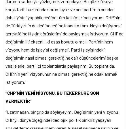
duruma katkısıyla yüzleşmek zorundayız. Bu güzel ülkeye
karşı, tarih huzurunda sorumluyuz ve ben partimin bundan
daha iyisini yapabileceğine tüm kalbimle inanıyorum. CHP’nin
de Türkiye’nin de değişeceğine inancım tam. Neyin değişmesi
gerektiğine ilişkin görüşlerimi de paylaşmak istiyorum. CHP’de
değişimin iki ekseni, iki esas boyutu olmalı. Partinin hem
vizyonu hem de işleyişi değişmeli. Parti işleyişindeki
değişimin nasıl olması gerektiğine dair düşüncelerimi başka
vesilelerle, parti içi toplantılarda paylaşırım. Bu toplantıda,
CHP’nin yeni vizyonunun ne olması gerektiğine odaklanmak
istiyorum.”
“CHP’NİN YENİ MİSYONU, BU TEKERRÜRE SON
VERMEKTİR”
“Uzatmadan, bir çırpıda söyleyeyim: Değişimin yeni vizyonu;
CHP’yi, dünya ölçeğinde ideolojik politik bir kriz yaşayan
sosyal demokrasiye ilham veren, küresel seviyede saygın ve