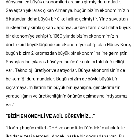
dünyanın en büyük ekonomileri arasına girmiş durumdadır.
Savaştan yıkılarak çıkan Almanya, bugün bizim ekonomimizin
5 katından daha büyük bir ülke haline gelmiştir. Yine savaştan
nükleer bir yıkımla çıkan Japonya, bizden tam 7 kat daha büyük
bir ekonomiye sahiptir. 1960 yılında bizim ekonomimizin
dörtte biri büyüklüğünde bir ekonomiye sahip olan Güney Kore,
bugün bizim 2 katımızdan büyük bir ekonomi haline gelmiştir.
Savaşlardan çıkarak büyüyen bu üç ülkenin ortak bir özelliği
var: Teknoloji üretiyor ve satıyorlar. Dünya ekonomisinin de
belkemiği durumundalar. Bugün bizim de böyle büyük bir
sıçramaya, milletimizin büyük bir uyanışına, gençlerimizin
yaratıcılığının ve üretkenliğinin önünün açılmasına ihtiyacımız
var.”
“BİZİM EN ÖNEMLİ VE ACİL GÖREVİMİZ…”
“Doğru; bugün millet, CHP ve onun liderliğindeki muhalefete
iktidar vizesi vermedi. Ancak, başka bir doğru daha var: Bu