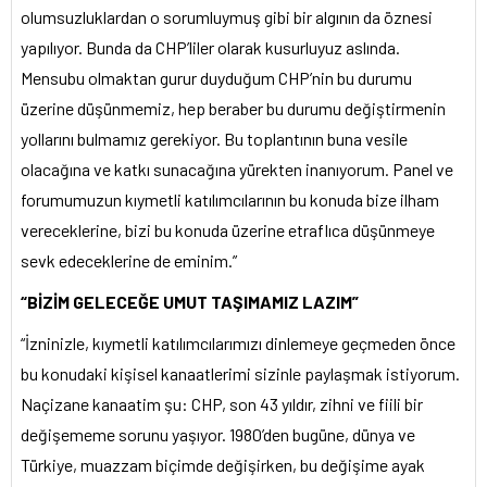
olumsuzluklardan o sorumluymuş gibi bir algının da öznesi
yapılıyor. Bunda da CHP’liler olarak kusurluyuz aslında.
Mensubu olmaktan gurur duyduğum CHP’nin bu durumu
üzerine düşünmemiz, hep beraber bu durumu değiştirmenin
yollarını bulmamız gerekiyor. Bu toplantının buna vesile
olacağına ve katkı sunacağına yürekten inanıyorum. Panel ve
forumumuzun kıymetli katılımcılarının bu konuda bize ilham
vereceklerine, bizi bu konuda üzerine etraflıca düşünmeye
sevk edeceklerine de eminim.”
“BİZİM GELECEĞE UMUT TAŞIMAMIZ LAZIM”
“İzninizle, kıymetli katılımcılarımızı dinlemeye geçmeden önce
bu konudaki kişisel kanaatlerimi sizinle paylaşmak istiyorum.
Naçizane kanaatim şu: CHP, son 43 yıldır, zihni ve fiili bir
değişememe sorunu yaşıyor. 1980’den bugüne, dünya ve
Türkiye, muazzam biçimde değişirken, bu değişime ayak