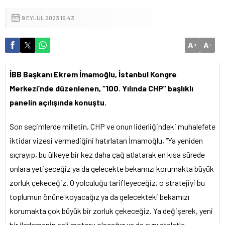
9 EYLÜL 2023 16:43
A
A
+
-
İBB Başkanı Ekrem İmamoğlu, İstanbul Kongre
Merkezi’nde düzenlenen, “100. Yılında CHP” başlıklı
panelin açılışında konuştu.
Son seçimlerde milletin, CHP ve onun liderliğindeki muhalefete
iktidar vizesi vermediğini hatırlatan İmamoğlu, “Ya yeniden
sıçrayıp, bu ülkeye bir kez daha çağ atlatarak en kısa sürede
onlara yetişeceğiz ya da gelecekte bekamızı korumakta büyük
zorluk çekeceğiz. O yolculuğu tarifleyeceğiz, o stratejiyi bu
toplumun önüne koyacağız ya da gelecekteki bekamızı
korumakta çok büyük bir zorluk çekeceğiz. Ya değişerek, yeni
bir ilerlemenin asli motoru olacağız ya da aynı ataletle