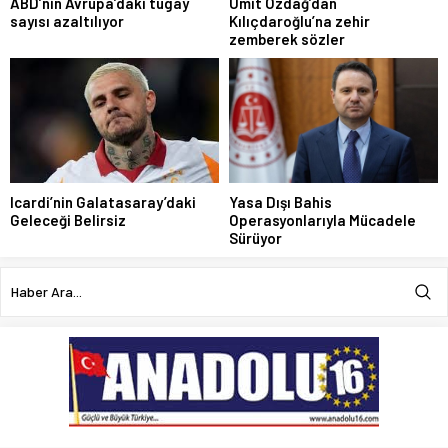
ABD’nin Avrupa’daki tugay
Ümit Özdağ’dan
sayısı azaltılıyor
Kılıçdaroğlu’na zehir
zemberek sözler
Icardi’nin Galatasaray’daki
Yasa Dışı Bahis
Geleceği Belirsiz
Operasyonlarıyla Mücadele
Sürüyor