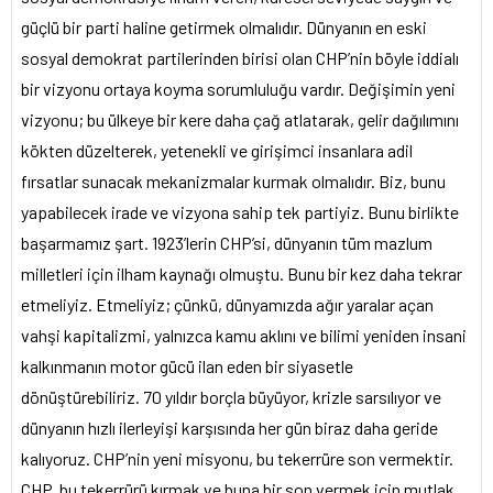
güçlü bir parti haline getirmek olmalıdır. Dünyanın en eski
sosyal demokrat partilerinden birisi olan CHP’nin böyle iddialı
bir vizyonu ortaya koyma sorumluluğu vardır. Değişimin yeni
vizyonu; bu ülkeye bir kere daha çağ atlatarak, gelir dağılımını
kökten düzelterek, yetenekli ve girişimci insanlara adil
fırsatlar sunacak mekanizmalar kurmak olmalıdır. Biz, bunu
yapabilecek irade ve vizyona sahip tek partiyiz. Bunu birlikte
başarmamız şart. 1923’lerin CHP’si, dünyanın tüm mazlum
milletleri için ilham kaynağı olmuştu. Bunu bir kez daha tekrar
etmeliyiz. Etmeliyiz; çünkü, dünyamızda ağır yaralar açan
vahşi kapitalizmi, yalnızca kamu aklını ve bilimi yeniden insani
kalkınmanın motor gücü ilan eden bir siyasetle
dönüştürebiliriz. 70 yıldır borçla büyüyor, krizle sarsılıyor ve
dünyanın hızlı ilerleyişi karşısında her gün biraz daha geride
kalıyoruz. CHP’nin yeni misyonu, bu tekerrüre son vermektir.
CHP, bu tekerrürü kırmak ve buna bir son vermek için mutlak