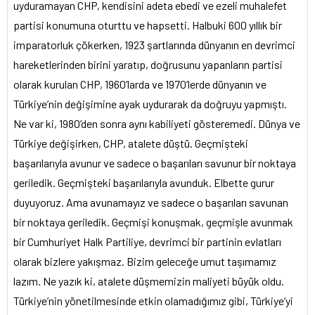
uyduramayan CHP, kendisini adeta ebedi ve ezeli muhalefet
partisi konumuna oturttu ve hapsetti. Halbuki 600 yıllık bir
imparatorluk çökerken, 1923 şartlarında dünyanın en devrimci
hareketlerinden birini yaratıp, doğrusunu yapanların partisi
olarak kurulan CHP, 1960’larda ve 1970’lerde dünyanın ve
Türkiye’nin değişimine ayak uydurarak da doğruyu yapmıştı.
Ne var ki, 1980’den sonra aynı kabiliyeti gösteremedi. Dünya ve
Türkiye değişirken, CHP, atalete düştü. Geçmişteki
başarılarıyla avunur ve sadece o başarıları savunur bir noktaya
geriledik. Geçmişteki başarılarıyla avunduk. Elbette gurur
duyuyoruz. Ama avunamayız ve sadece o başarıları savunan
bir noktaya geriledik. Geçmişi konuşmak, geçmişle avunmak
bir Cumhuriyet Halk Partiliye, devrimci bir partinin evlatları
olarak bizlere yakışmaz. Bizim geleceğe umut taşımamız
lazım. Ne yazık ki, atalete düşmemizin maliyeti büyük oldu.
Türkiye’nin yönetilmesinde etkin olamadığımız gibi, Türkiye’yi