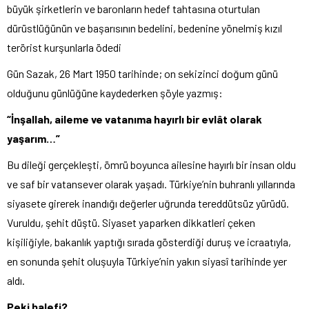
büyük şirketlerin ve baronların hedef tahtasına oturtulan
dürüstlüğünün ve başarısının bedelini, bedenine yönelmiş kızıl
terörist kurşunlarla ödedi
Gün Sazak, 26 Mart 1950 tarihinde; on sekizinci doğum günü
olduğunu günlüğüne kaydederken şöyle yazmış:
“İnşallah, aileme ve vatanıma hayırlı bir evlât olarak
yaşarım…”
Bu dileği gerçekleşti, ömrü boyunca ailesine hayırlı bir insan oldu
ve saf bir vatansever olarak yaşadı. Türkiye’nin buhranlı yıllarında
siyasete girerek inandığı değerler uğrunda tereddütsüz yürüdü.
Vuruldu, şehit düştü. Siyaset yaparken dikkatleri çeken
kişiliğiyle, bakanlık yaptığı sırada gösterdiği duruş ve icraatıyla,
en sonunda şehit oluşuyla Türkiye’nin yakın siyasî tarihinde yer
aldı.
Peki halefi?