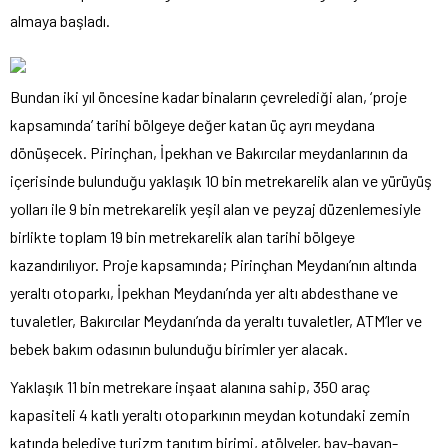
almaya başladı.
Bundan iki yıl öncesine kadar binaların çevrelediği alan, ‘proje
kapsamında’ tarihi bölgeye değer katan üç ayrı meydana
dönüşecek. Pirinçhan, İpekhan ve Bakırcılar meydanlarının da
içerisinde bulunduğu yaklaşık 10 bin metrekarelik alan ve yürüyüş
yolları ile 9 bin metrekarelik yeşil alan ve peyzaj düzenlemesiyle
birlikte toplam 19 bin metrekarelik alan tarihi bölgeye
kazandırılıyor. Proje kapsamında; Pirinçhan Meydanı’nın altında
yeraltı otoparkı, İpekhan Meydanı’nda yer altı abdesthane ve
tuvaletler, Bakırcılar Meydanı’nda da yeraltı tuvaletler, ATM’ler ve
bebek bakım odasının bulunduğu birimler yer alacak.
Yaklaşık 11 bin metrekare inşaat alanına sahip, 350 araç
kapasiteli 4 katlı yeraltı otoparkının meydan kotundaki zemin
katında belediye turizm tanıtım birimi, atölyeler, bay-bayan-