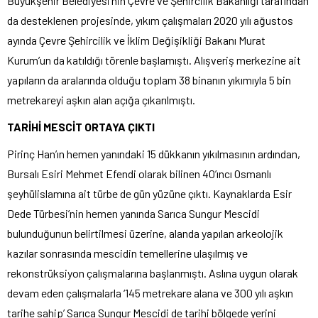
Büyükşehir Belediyesi’nin Çevre ve Şehircilik Bakanlığı tarafından
da desteklenen projesinde, yıkım çalışmaları 2020 yılı ağustos
ayında Çevre Şehircilik ve İklim Değişikliği Bakanı Murat
Kurum’un da katıldığı törenle başlamıştı. Alışveriş merkezine ait
yapıların da aralarında olduğu toplam 38 binanın yıkımıyla 5 bin
metrekareyi aşkın alan açığa çıkarılmıştı.
TARİHİ MESCİT ORTAYA ÇIKTI
Pirinç Han’ın hemen yanındaki 15 dükkanın yıkılmasının ardından,
Bursalı Esiri Mehmet Efendi olarak bilinen 40’ıncı Osmanlı
şeyhülislamına ait türbe de gün yüzüne çıktı. Kaynaklarda Esir
Dede Türbesi’nin hemen yanında Sarıca Sungur Mescidi
bulunduğunun belirtilmesi üzerine, alanda yapılan arkeolojik
kazılar sonrasında mescidin temellerine ulaşılmış ve
rekonstrüksiyon çalışmalarına başlanmıştı. Aslına uygun olarak
devam eden çalışmalarla ‘145 metrekare alana ve 300 yılı aşkın
tarihe sahip’ Sarıca Sungur Mescidi de tarihi bölgede yerini