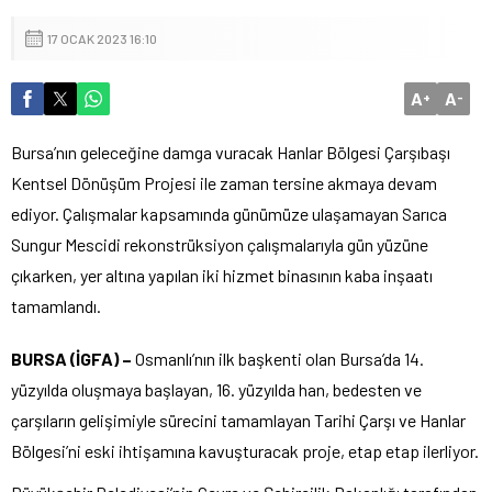
17 OCAK 2023 16:10
A
A
+
-
Bursa’nın geleceğine damga vuracak Hanlar Bölgesi Çarşıbaşı
Kentsel Dönüşüm Projesi ile zaman tersine akmaya devam
ediyor. Çalışmalar kapsamında günümüze ulaşamayan Sarıca
Sungur Mescidi rekonstrüksiyon çalışmalarıyla gün yüzüne
çıkarken, yer altına yapılan iki hizmet binasının kaba inşaatı
tamamlandı.
BURSA (İGFA) –
Osmanlı’nın ilk başkenti olan Bursa’da 14.
yüzyılda oluşmaya başlayan, 16. yüzyılda han, bedesten ve
çarşıların gelişimiyle sürecini tamamlayan Tarihi Çarşı ve Hanlar
Bölgesi’ni eski ihtişamına kavuşturacak proje, etap etap ilerliyor.