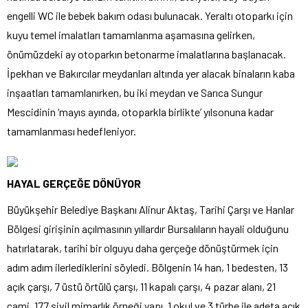
engelli WC ile bebek bakım odası bulunacak. Yeraltı otoparkı için
kuyu temel imalatları tamamlanma aşamasına gelirken,
önümüzdeki ay otoparkın betonarme imalatlarına başlanacak.
İpekhan ve Bakırcılar meydanları altında yer alacak binaların kaba
inşaatları tamamlanırken, bu iki meydan ve Sarıca Sungur
Mescidinin ‘mayıs ayında, otoparkla birlikte’ yılsonuna kadar
tamamlanması hedefleniyor.
HAYAL GERÇEĞE DÖNÜYOR
Büyükşehir Belediye Başkanı Alinur Aktaş, Tarihi Çarşı ve Hanlar
Bölgesi girişinin açılmasının yıllardır Bursalıların hayali olduğunu
hatırlatarak, tarihi bir olguyu daha gerçeğe dönüştürmek için
adım adım ilerlediklerini söyledi. Bölgenin 14 han, 1 bedesten, 13
açık çarşı, 7 üstü örtülü çarşı, 11 kapalı çarşı, 4 pazar alanı, 21
cami, 177 sivil mimarlık örneği yapı, 1 okul ve 3 türbe ile adeta açık