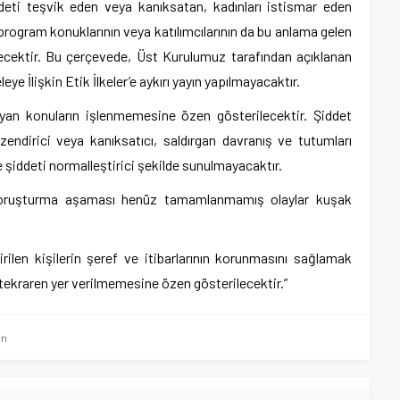
eti teşvik eden veya kanıksatan, kadınları istismar eden
, program konuklarının veya katılımcılarının da bu anlama gelen
cektir. Bu çerçevede, Üst Kurulumuz tarafından açıklanan
e İlişkin Etik İlkeler’e aykırı yayın yapılmayacaktır.
an konuların işlenmemesine özen gösterilecektir. Şiddet
zendirici veya kanıksatıcı, saldırgan davranış ve tutumları
ve şiddeti normalleştirici şekilde sunulmayacaktır.
 soruşturma aşaması henüz tamamlanmamış olaylar kuşak
ilen kişilerin şeref ve itibarlarının korunmasını sağlamak
tekraren yer verilmemesine özen gösterilecektir.”
ın