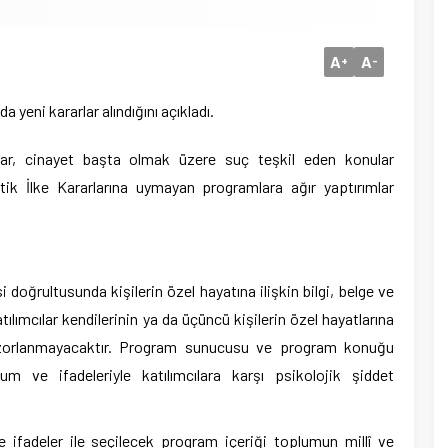
A
A
+
-
yeni kararlar alındığını açıkladı.
mar, cinayet başta olmak üzere suç teşkil eden konular
tik İlke Kararlarına uymayan programlara ağır yaptırımlar
si doğrultusunda kişilerin özel hayatına ilişkin bilgi, belge ve
tılımcılar kendilerinin ya da üçüncü kişilerin özel hayatlarına
 zorlanmayacaktır. Program sunucusu ve program konuğu
m ve ifadeleriyle katılımcılara karşı psikolojik şiddet
 ifadeler ile seçilecek program içeriği toplumun millî ve