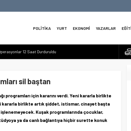
POLİTİKA
YURT
EKONOMİ
YAZARLAR
EĞİT
perasyonlar 12 Saat Durduruldu
o Seçimlerinde İlk Sonuçlar
 Kuzeyde Sirenler ve Füze İddiaları
 3.6 Deprem
ları sil baştan
e Tahviller Baskı Yapıyor
 programları için kararını verdi. Yeni kararla birlikte
a
 kararla birlikte artık şiddet, istismar, cinayet başta
ve Omni Duyuruları
r işlenemeyecek. Kuşak programlarında çocuklar,
stüdyoya ya da canlı bağlantıya hiçbir surette konuk