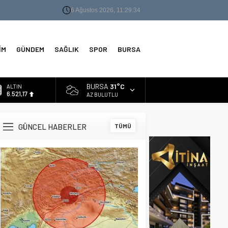
6 Ağustos 2026, 11:29:35
İM
GÜNDEM
SAĞLIK
SPOR
BURSA
BURSA
31°C
ALTIN
6.521,17
AZ BULUTLU
BİST
13.685,30
GÜNCEL HABERLER
TÜMÜ
DOLAR
47,5953
EURO
55,0659