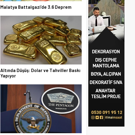
Malatya Battalgazi’de 3.6 Deprem
Altında Düşüş: Dolar ve Tahviller Baskı
Yapıyor