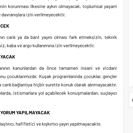
lenin korunması ilkesine aykırı olmayacak, toplumsal yaşam
 davranışlara izin verilmeyecektir.
ECEK
ın canlı ya da bant yayını olması fark etmeksizin, teknik
iz, kaba ve argo kullanımına izin verilmeyecektir.
AYACAK
şanının kanunlardan da önce tamamen insani ve vicdani
onu çocuklarımızdır. Kuşak programlarında çocuklar, gençler
da canlı bağlantıya hiçbir surette konuk olarak alınmayacaktır.
ınlarda, istismarlara yol açabilecek konuşmalardan, suçlayıcı
İ YORUM YAPILMAYACAK
ştırıcı, hafifletici ve kışkırtıcı yayın yapılmayacaktır.