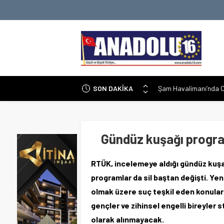
SON DAKİKA
Şam Havalimanı’nda O
Ermenistan Parlament
İran-İsrail Gerginliği:
Malatya Battalgazi’de
Gündüz kuşağı program
Altında Düşüş: Dolar v
RTÜK, incelemeye aldığı gündüz kuşağı
Gençler ve Yapay Zek
programlar da sil baştan değişti. Yeni
Yeni Gemini 3.5 Flash 
olmak üzere suç teşkil eden konula
0x9f7e300d
gençler ve zihinsel engelli bireyler 
olarak alınmayacak.