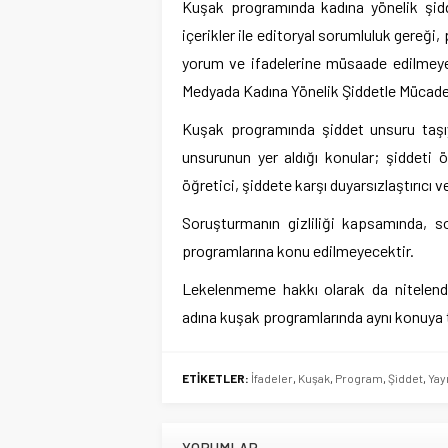
Kuşak programında kadına yönelik şidd
içerikler ile editoryal sorumluluk gereği
yorum ve ifadelerine müsaade edilmeye
Medyada Kadına Yönelik Şiddetle Mücadeley
Kuşak programında şiddet unsuru taşıy
unsurunun yer aldığı konular; şiddeti ö
öğretici, şiddete karşı duyarsızlaştırıcı 
Soruşturmanın gizliliği kapsamında,
programlarına konu edilmeyecektir.
Lekelenmeme hakkı olarak da nitelendir
adına kuşak programlarında aynı konuya 
ETİKETLER:
İfadeler
,
Kuşak
,
Program
,
Şiddet
,
Yay