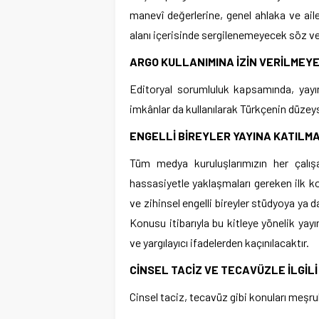
manevî değerlerine, genel ahlaka ve ai
alanı içerisinde sergilenemeyecek söz ve
ARGO KULLANIMINA İZİN VERİLMEY
Editoryal sorumluluk kapsamında, yayın
imkânlar da kullanılarak Türkçenin düzeys
ENGELLİ BİREYLER YAYINA KATILM
Tüm medya kuruluşlarımızın her çalı
hassasiyetle yaklaşmaları gereken ilk k
ve zihinsel engelli bireyler stüdyoya ya 
Konusu itibarıyla bu kitleye yönelik yay
ve yargılayıcı ifadelerden kaçınılacaktır.
CİNSEL TACİZ VE TECAVÜZLE İLGİL
Cinsel taciz, tecavüz gibi konuları meşrula