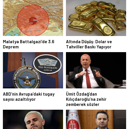
Malatya Battalgazi’de 3.6
Altında Düşüş: Dolar ve
Deprem
Tahviller Baskı Yapıyor
ABD’nin Avrupa’daki tugay
Ümit Özdağ’dan
sayısı azaltılıyor
Kılıçdaroğlu’na zehir
zemberek sözler