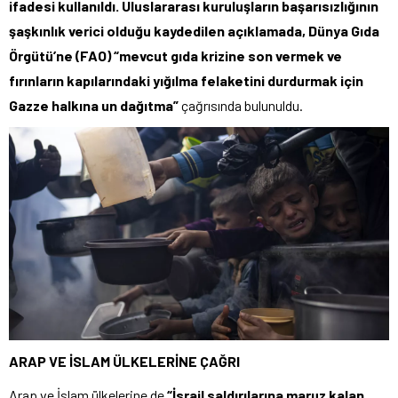
ifadesi kullanıldı. Uluslararası kuruluşların başarısızlığının
şaşkınlık verici olduğu kaydedilen açıklamada, Dünya Gıda
Örgütü’ne (FAO) “mevcut gıda krizine son vermek ve
fırınların kapılarındaki yığılma felaketini durdurmak için
Gazze halkına un dağıtma”
çağrısında bulunuldu.
ARAP VE İSLAM ÜLKELERİNE ÇAĞRI
Arap ve İslam ülkelerine de
“İsrail saldırılarına maruz kalan