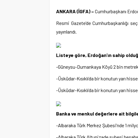
ANKARA (İGFA) –
Cumhurbaşkanı Erdoğa
Resmi Gazete’de Cumhurbaşkanlığı seçim 
yayınlandı.
Listeye göre, Erdoğan’ın sahip olduğ
-Güneysu-Dumankaya Köyü 2 bin metrekar
-Üsküdar-Kısıklı’da bir konutun yarı hiss
-Üsküdar-Kısıklı’da bir konutun yarı hiss
Banka ve menkul değerlere ait bilgil
-Albaraka Türk Merkez Şubesi’nde 1 milyon
-Albaraka Türk Altunizade şubesi hesabın