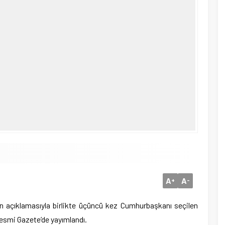
A
A
+
-
ın açıklamasıyla birlikte üçüncü kez Cumhurbaşkanı seçilen
Resmi Gazete’de yayımlandı.