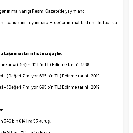
n’ın mal varlığı Resmi Gazete’de yayımlandı.
sonuçlarının yanı sıra Erdoğan’ın mal bildirimi listesi de
u taşınmazların listesi şöyle:
e arsa (Değeri 10 bin TL) Edinme tarihi :1988
esi – (Değeri 7 milyon 695 bin TL) Edinme tarihi: 2019
esi – (Değeri 7 milyon 695 bin TL) Edinme tarihi: 2019
er:
 346 bin 614 lira 53 kuruş,
da 96 bin 723 lira 55 kuruş,