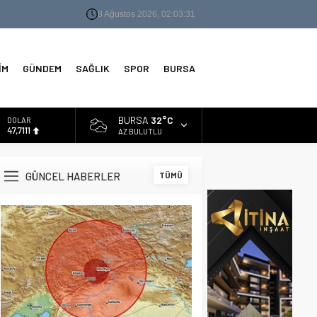
8 Ağustos 2026, 02:03:32
İM
GÜNDEM
SAĞLIK
SPOR
BURSA
BURSA
32°C
DOLAR
47,7111
AZ BULUTLU
EURO
55,1881
GÜNCEL HABERLER
TÜMÜ
ALTIN
6.660,55
BİST
13.779,39