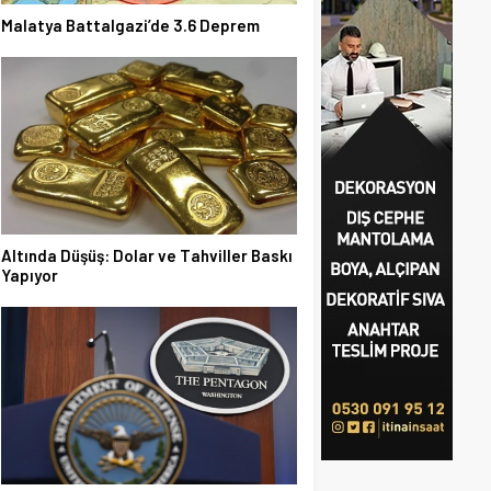
Malatya Battalgazi’de 3.6 Deprem
Altında Düşüş: Dolar ve Tahviller Baskı
Yapıyor