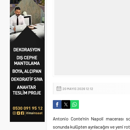
20 MAYIS 2026 12:12
Antonio Conte’nin Napoli macerası son
sonunda kulüpten ayrılacağını ve yeni rota