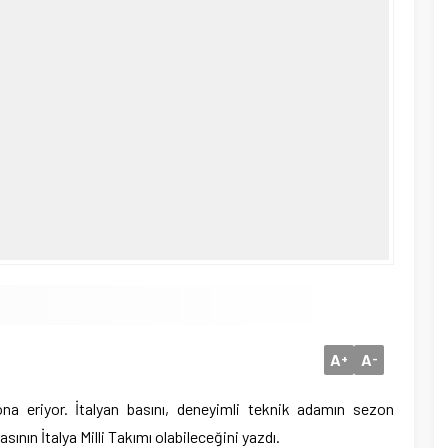
A
A
+
-
a eriyor. İtalyan basını, deneyimli teknik adamın sezon
sının İtalya Milli Takımı olabileceğini yazdı.