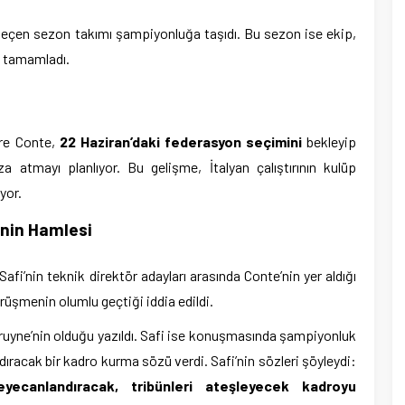
, geçen sezon takımı şampiyonluğa taşıdı. Bu sezon ise ekip,
da tamamladı.
öre Conte,
22 Haziran’daki federasyon seçimini
bekleyip
a atmayı planlıyor. Bu gelişme, İtalyan çalıştırının kulüp
yor.
’nin Hamlesi
i’nin teknik direktör adayları arasında Conte’nin yer aldığı
görüşmenin olumlu geçtiği iddia edildi.
uyne’nin olduğu yazıldı. Safi ise konuşmasında şampiyonluk
ıracak bir kadro kurma sözü verdi. Safi’nin sözleri şöyleydi:
eyecanlandıracak, tribünleri ateşleyecek kadroyu