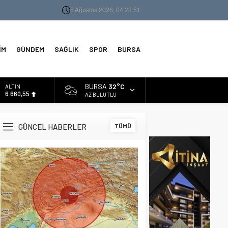
8 Ağustos 2026, 04:23:51
İM
GÜNDEM
SAĞLIK
SPOR
BURSA
BURSA
32°C
ALTIN
6.660,55
AZ BULUTLU
BİST
13.779,39
GÜNCEL HABERLER
TÜMÜ
DOLAR
47,7111
EURO
55,1881