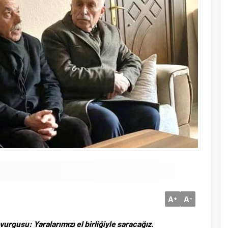
A
A
+
-
vurgusu: Yaralarımızı el birliğiyle saracağız.