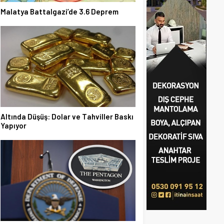
Malatya Battalgazi’de 3.6 Deprem
Altında Düşüş: Dolar ve Tahviller Baskı
Yapıyor