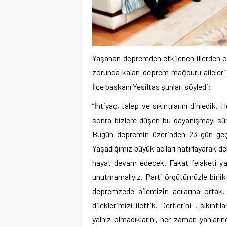
Yaşanan depremden etkilenen illerden o
zorunda kalan deprem mağduru aileleri zi
İlçe başkanı Yeşiltaş şunları söyledi:
”İhtiyaç, talep ve sıkıntılarını dinledik
sonra bizlere düşen bu dayanışmayı sürek
Bugün depremin üzerinden 23 gün geçti
Yaşadığımız büyük acıları hatırlayarak d
hayat devam edecek. Fakat felaketi yaş
unutmamalıyız. Parti örgütümüzle birli
depremzede ailemizin acılarına ortak,
dileklerimizi ilettik. Dertlerini , sıkınt
yalnız olmadıklarını, her zaman yanların