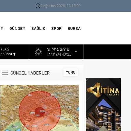
9 Ağustos 2026, 13:15:10
İM
GÜNDEM
SAĞLIK
SPOR
BURSA
BURSA
30°C
ALTIN
6.660,55
HAFIF YAĞMURLU
BİST
13.779,39
GÜNCEL HABERLER
TÜMÜ
DOLAR
47,7111
EURO
55,1881