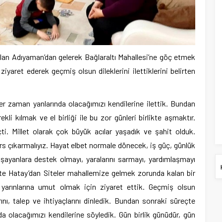
lan Adıyaman’dan gelerek Bağlaraltı Mahallesi’ne göç etmek
yaret ederek geçmiş olsun dileklerini ilettiklerini belirten
. Her zaman yanlarında olacağımızı kendilerine ilettik. Bundan
li kılmak ve el birliği ile bu zor günleri birlikte aşmaktır.
. Millet olarak çok büyük acılar yaşadık ve şahit olduk.
ers çıkarmalıyız. Hayat elbet normale dönecek, iş güç, günlük
ayanlara destek olmayı, yaralarını sarmayı, yardımlaşmayı
kte Hatay’dan Siteler mahallemize gelmek zorunda kalan bir
 yarınlarına umut olmak için ziyaret ettik. Geçmiş olsun
ılarını, talep ve ihtiyaçlarını dinledik. Bundan sonraki süreçte
da olacağımızı kendilerine söyledik. Gün birlik günüdür, gün