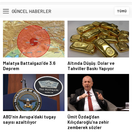
GÜNCEL HABERLER
TÜMÜ
Malatya Battalgazi’de 3.6
Altında Düşüş: Dolar ve
Deprem
Tahviller Baskı Yapıyor
ABD’nin Avrupa’daki tugay
Ümit Özdağ’dan
sayısı azaltılıyor
Kılıçdaroğlu’na zehir
zemberek sözler