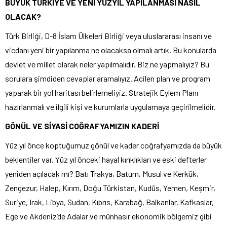
BÜYÜK TÜRKİYE VE YENİ YÜZYIL YAPILANMASI NASIL
OLACAK?
Türk Birliği, D-8 İslam Ülkeleri Birliği veya uluslararası insanı ve
vicdanı yeni bir yapılanma ne olacaksa olmalı artık. Bu konularda
devlet ve millet olarak neler yapılmalıdır. Biz ne yapmalıyız? Bu
sorulara şimdiden cevaplar aramalıyız. Acilen plan ve program
yaparak bir yol haritası belirlemeliyiz. Stratejik Eylem Planı
hazırlanmalı ve ilgili kişi ve kurumlarla uygulamaya geçirilmelidir.
GÖNÜL VE SİYASİ COĞRAFYAMIZIN KADERİ
Yüz yıl önce koptuğumuz gönül ve kader coğrafyamızda da büyük
beklentiler var. Yüz yıl önceki hayal kırıklıkları ve eski defterler
yeniden açılacak mı? Batı Trakya, Batum, Musul ve Kerkük,
Zengezur, Halep, Kırım, Doğu Türkistan, Kudüs, Yemen, Keşmir,
Suriye, Irak, Libya, Sudan, Kıbrıs, Karabağ, Balkanlar, Kafkaslar,
Ege ve Akdeniz’de Adalar ve münhasır ekonomik bölgemiz gibi