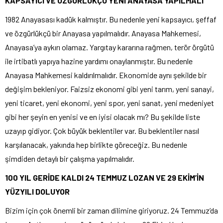
KAPSAYICI VE ÖZGÜRLÜKÇÜ YENİ ANAYASA YAPILMALI
1982 Anayasası kadük kalmıştır. Bu nedenle yeni kapsayıcı, şeffaf
ve özgürlükçü bir Anayasa yapılmalıdır. Anayasa Mahkemesi,
Anayasa’ya aykırı olamaz. Yargıtay kararına rağmen, terör örgütü
ile irtibatlı yapıya hazine yardımı onaylanmıştır. Bu nedenle
Anayasa Mahkemesi kaldırılmalıdır. Ekonomide aynı şekilde bir
değişim bekleniyor. Faizsiz ekonomi gibi yeni tarım, yeni sanayi,
yeni ticaret, yeni ekonomi, yeni spor, yeni sanat, yeni medeniyet
gibi her şeyin en yenisi ve en iyisi olacak mı? Bu şekilde liste
uzayıp gidiyor. Çok büyük beklentiler var. Bu beklentiler nasıl
karşılanacak, yakında hep birlikte göreceğiz. Bu nedenle
şimdiden detaylı bir çalışma yapılmalıdır.
100 YIL GERİDE KALDI 24 TEMMUZ LOZAN VE 29 EKİM’İN
YÜZYILI DOLUYOR
Bizim için çok önemli bir zaman dilimine giriyoruz. 24 Temmuz’da