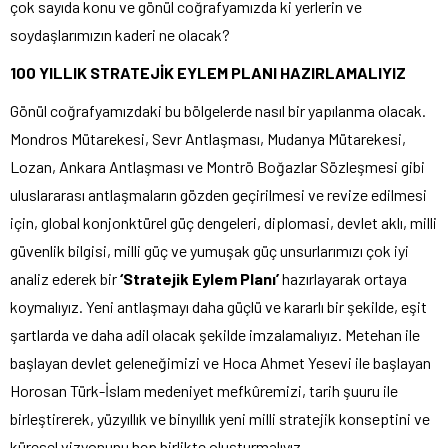
çok sayıda konu ve gönül coğrafyamızda ki yerlerin ve
soydaşlarımızın kaderi ne olacak?
100 YILLIK STRATEJİK EYLEM PLANI HAZIRLAMALIYIZ
Gönül coğrafyamızdaki bu bölgelerde nasıl bir yapılanma olacak.
Mondros Mütarekesi, Sevr Antlaşması, Mudanya Mütarekesi,
Lozan, Ankara Antlaşması ve Montrö Boğazlar Sözleşmesi gibi
uluslararası antlaşmaların gözden geçirilmesi ve revize edilmesi
için, global konjonktürel güç dengeleri, diplomasi, devlet aklı, milli
güvenlik bilgisi, milli güç ve yumuşak güç unsurlarımızı çok iyi
analiz ederek bir
‘Stratejik Eylem Planı’
hazırlayarak ortaya
koymalıyız. Yeni antlaşmayı daha güçlü ve kararlı bir şekilde, eşit
şartlarda ve daha adil olacak şekilde imzalamalıyız. Metehan ile
başlayan devlet geleneğimizi ve Hoca Ahmet Yesevi ile başlayan
Horosan Türk-İslam medeniyet mefkûremizi, tarih şuuru ile
birleştirerek, yüzyıllık ve binyıllık yeni milli stratejik konseptini ve
küresel vizyonunu hep birlikte oluşturmalıyız.