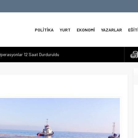
POLİTİKA
YURT
EKONOMİ
YAZARLAR
EĞİT
perasyonlar 12 Saat Durduruldu
o Seçimlerinde İlk Sonuçlar
 Kuzeyde Sirenler ve Füze İddiaları
 3.6 Deprem
e Tahviller Baskı Yapıyor
a
ve Omni Duyuruları