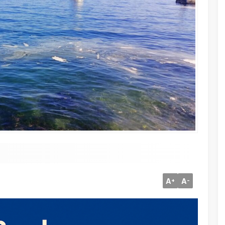
A
A
+
-