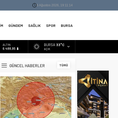
6 Ağustos 2026, 19:11:15
İM
GÜNDEM
SAĞLIK
SPOR
BURSA
BURSA
33°C
ALTIN
6.488,95
AÇIK
BİST
13.798,82
GÜNCEL HABERLER
TÜMÜ
DOLAR
47,5939
EURO
54,9646