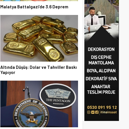
Malatya Battalgazi’de 3.6 Deprem
Altında Düşüş: Dolar ve Tahviller Baskı
Yapıyor