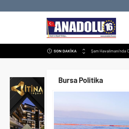
SON DAKİKA
Şam Havalimanı’nda O
Ermenistan Parlament
İran-İsrail Gerginliği:
Malatya Battalgazi’de
Bursa Politika
Altında Düşüş: Dolar v
Gençler ve Yapay Zek
Yeni Gemini 3.5 Flash 
0x9f7e300d