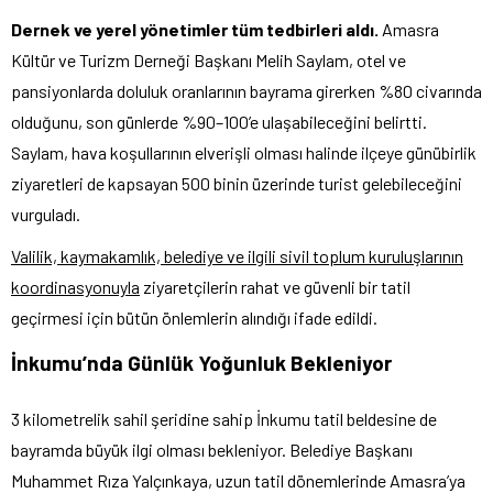
Dernek ve yerel yönetimler tüm tedbirleri aldı.
Amasra
Kültür ve Turizm Derneği Başkanı Melih Saylam, otel ve
pansiyonlarda doluluk oranlarının bayrama girerken %80 civarında
olduğunu, son günlerde %90–100’e ulaşabileceğini belirtti.
Saylam, hava koşullarının elverişli olması halinde ilçeye günübirlik
ziyaretleri de kapsayan 500 binin üzerinde turist gelebileceğini
vurguladı.
Valilik, kaymakamlık, belediye ve ilgili sivil toplum kuruluşlarının
koordinasyonuyla
ziyaretçilerin rahat ve güvenli bir tatil
geçirmesi için bütün önlemlerin alındığı ifade edildi.
İnkumu’nda Günlük Yoğunluk Bekleniyor
3 kilometrelik sahil şeridine sahip İnkumu tatil beldesine de
bayramda büyük ilgi olması bekleniyor. Belediye Başkanı
Muhammet Rıza Yalçınkaya, uzun tatil dönemlerinde Amasra’ya