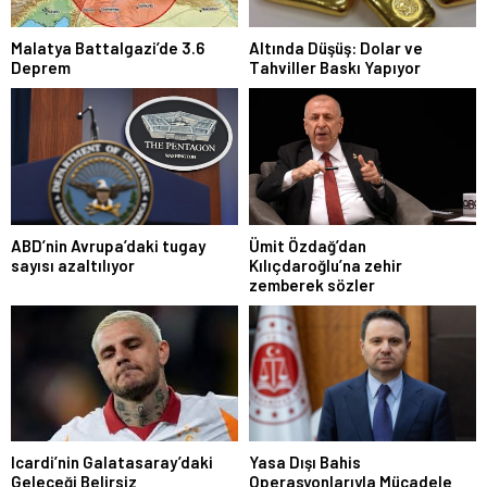
Malatya Battalgazi’de 3.6
Altında Düşüş: Dolar ve
Deprem
Tahviller Baskı Yapıyor
ABD’nin Avrupa’daki tugay
Ümit Özdağ’dan
sayısı azaltılıyor
Kılıçdaroğlu’na zehir
zemberek sözler
Icardi’nin Galatasaray’daki
Yasa Dışı Bahis
Geleceği Belirsiz
Operasyonlarıyla Mücadele