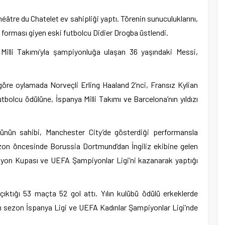
héâtre du Chatelet ev sahipliği yaptı. Törenin sunuculuklarını,
forması giyen eski futbolcu Didier Drogba üstlendi.
illi Takımı’yla şampiyonluğa ulaşan 36 yaşındaki Messi,
öre oylamada Norveçli Erling Haaland 2’nci, Fransız Kylian
utbolcu ödülüne, İspanya Milli Takımı ve Barcelona’nın yıldızı
ülünün sahibi, Manchester City’de gösterdiği performansla
zon öncesinde Borussia Dortmund’dan İngiliz ekibine gelen
syon Kupası ve UEFA Şampiyonlar Ligi’ni kazanarak yaptığı
ıktığı 53 maçta 52 gol attı. Yılın kulübü ödülü erkeklerde
n sezon İspanya Ligi ve UEFA Kadınlar Şampiyonlar Ligi’nde