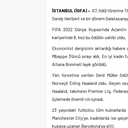
İSTANBUL (İGFA) –
67. ödül törenine T
Sandy Heribert ve bir dönem Galatasaray 
FIFA 2022 Dünya Kupası’nda Arjantin M
kariyerinde 8. kez bu ödülün sahibi oldu.
Ekonomist dergisinin aktardığı habere g
Mbappe 3’üncü sırayı aldı. En iyi kadın f
Aitana Bonmati layık görüldü.
Yılın forvetine verilen Gerd Müller öd
Norveçli Erling Haaland oldu. Geçen se
Haaland, takımının Premier Lig, Federa
üçlemede önemli rol oynadı.
23 yaşındaki futbolcu tüm kulvarlarda ç
Manchester City’ye, kadınlarda ise geçe
kupaya uzanan Barcelona’ya gitti.