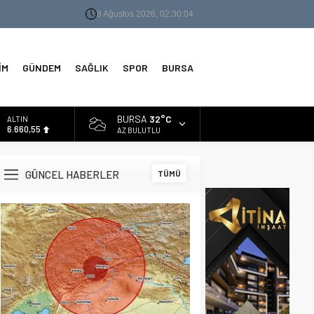
8 Ağustos 2026, 02:30:04
İM
GÜNDEM
SAĞLIK
SPOR
BURSA
BURSA
32°C
BİST
13.779,39
AZ BULUTLU
DOLAR
47,7111
GÜNCEL HABERLER
TÜMÜ
EURO
55,1881
ALTIN
6.660,55