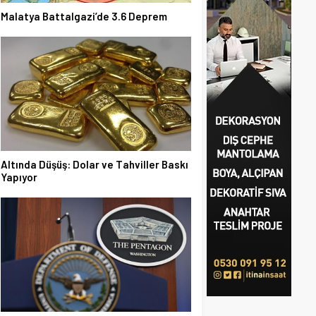
Malatya Battalgazi’de 3.6 Deprem
Altında Düşüş: Dolar ve Tahviller Baskı
Yapıyor