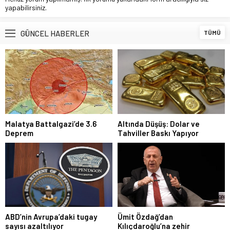
yapabilirsiniz.
GÜNCEL HABERLER
TÜMÜ
Malatya Battalgazi’de 3.6
Altında Düşüş: Dolar ve
Deprem
Tahviller Baskı Yapıyor
ABD’nin Avrupa’daki tugay
Ümit Özdağ’dan
sayısı azaltılıyor
Kılıçdaroğlu’na zehir