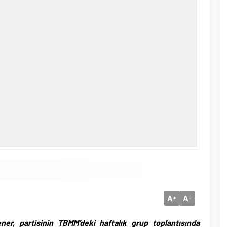
A
A
+
-
er, partisinin TBMM’deki haftalık grup toplantısında