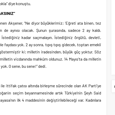
çıkla” diye konuştu.
KSINIZ”
lenen Akşener, “Ne diyor büyüklerimiz; ‘Eğreti ata binen, tez
in de aynısı olacak. Şunun şurasında, sadece 2 ay kaldı.
. İstediğiniz kadar saçmalayın. İstediğiniz örgütü, devleti,
e faydası yok. 2 ay sonra, tıpış tıpış gidecek, toptan emekli
 göstermiştir ki; milletin iradesinden, büyük güç yoktur. Söz
 milletin vicdanında mahkûm oldunuz. 14 Mayıs’ta da milletin
 yok. O sene, bu sene!” dedi.
le ittifak çatısı altında birleşme sürecinde olan AK Parti’ye
doğan’ın seçim beyannamesinde artık Türkiye’nin Şeyh Said
ayasa’nın ilk 4 maddesinin değiştirilebileceği var. Kadınlara