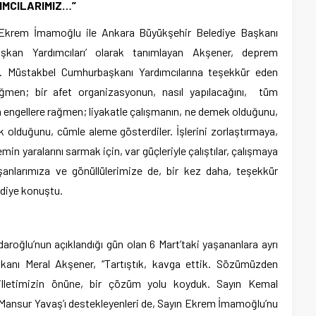
MCILARIMIZ…”
 Ekrem İmamoğlu ile Ankara Büyükşehir Belediye Başkanı
şkan Yardımcıları’ olarak tanımlayan Akşener, deprem
ti. Müstakbel Cumhurbaşkanı Yardımcılarına teşekkür eden
 rağmen; bir afet organizasyonun, nasıl yapılacağını, tüm
üm engellere rağmen; liyakatle çalışmanın, ne demek olduğunu,
k olduğunu, cümle aleme gösterdiler. İşlerini zorlaştırmaya,
in yaralarını sarmak için, var güçleriyle çalıştılar, çalışmaya
şanlarımıza ve gönüllülerimize de, bir kez daha, teşekkür
” diye konuştu.
ıçdaroğlu’nun açıklandığı gün olan 6 Mart’taki yaşananlara ayrı
kanı Meral Akşener, “Tartıştık, kavga ettik. Sözümüzden
lletimizin önüne, bir çözüm yolu koyduk. Sayın Kemal
n Mansur Yavaş’ı destekleyenleri de, Sayın Ekrem İmamoğlu’nu