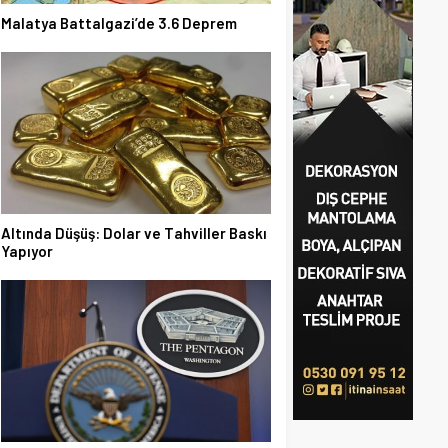
Malatya Battalgazi’de 3.6 Deprem
Altında Düşüş: Dolar ve Tahviller Baskı
Yapıyor