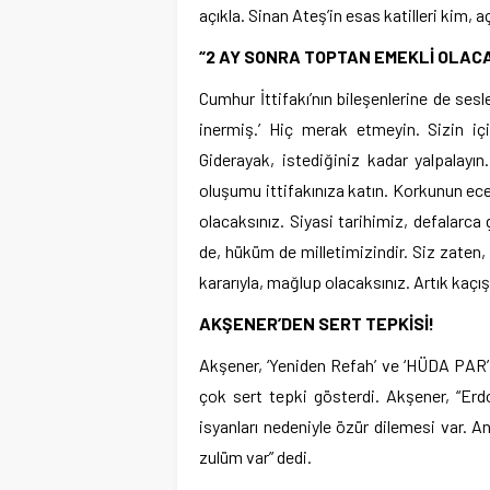
açıkla. Sinan Ateş’in esas katilleri kim, a
“2 AY SONRA TOPTAN EMEKLİ OLACA
Cumhur İttifakı’nın bileşenlerine de ses
inermiş.’ Hiç merak etmeyin. Sizin iç
Giderayak, istediğiniz kadar yalpalayın
oluşumu ittifakınıza katın. Korkunun ecel
olacaksınız. Siyasi tarihimiz, defalarca
de, hüküm de milletimizindir. Siz zaten,
kararıyla, mağlup olacaksınız. Artık kaçış
AKŞENER’DEN SERT TEPKİSİ!
Akşener, ‘Yeniden Refah’ ve ‘HÜDA PAR’ i
çok sert tepki gösterdi. Akşener, “Er
isyanları nedeniyle özür dilemesi var. An
zulüm var” dedi.