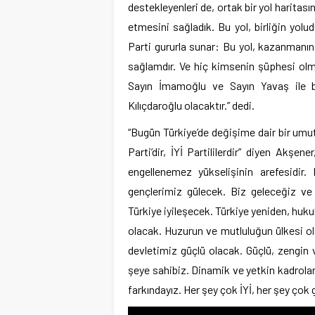
destekleyenleri de, ortak bir yol haritasınd
etmesini sağladık. Bu yol, birliğin yoludu
Parti gururla sunar: Bu yol, kazanmanın
sağlamdır. Ve hiç kimsenin şüphesi olm
Sayın İmamoğlu ve Sayın Yavaş ile bi
Kılıçdaroğlu olacaktır.” dedi.
“Bugün Türkiye’de değişime dair bir umut 
Parti’dir, İYİ Partililerdir” diyen Akşe
engellenemez yükselişinin arefesidir
gençlerimiz gülecek. Biz geleceğiz ve
Türkiye iyileşecek. Türkiye yeniden, huku
olacak. Huzurun ve mutluluğun ülkesi ol
devletimiz güçlü olacak. Güçlü, zengin v
şeye sahibiz. Dinamik ve yetkin kadrola
farkındayız. Her şey çok İYİ, her şey çok