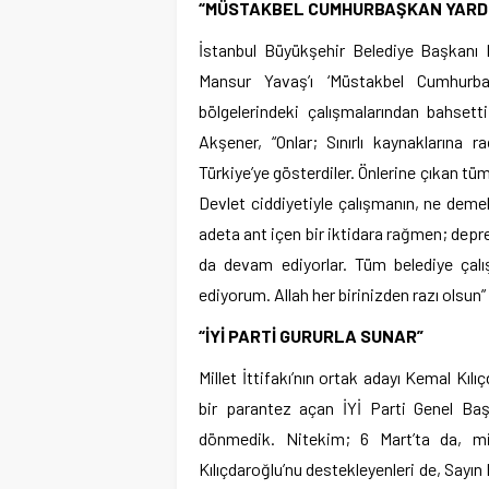
“MÜSTAKBEL CUMHURBAŞKAN YARDI
İstanbul Büyükşehir Belediye Başkanı
Mansur Yavaş’ı ‘Müstakbel Cumhurba
bölgelerindeki çalışmalarından bahset
Akşener, “Onlar; Sınırlı kaynaklarına
Türkiye’ye gösterdiler. Önlerine çıkan t
Devlet ciddiyetiyle çalışmanın, ne deme
adeta ant içen bir iktidara rağmen; deprem
da devam ediyorlar. Tüm belediye çalı
ediyorum. Allah her birinizden razı olsun
“İYİ PARTİ GURURLA SUNAR”
Millet İttifakı’nın ortak adayı Kemal Kıl
bir parantez açan İYİ Parti Genel Baş
dönmedik. Nitekim; 6 Mart’ta da, mi
Kılıçdaroğlu’nu destekleyenleri de, Sayı