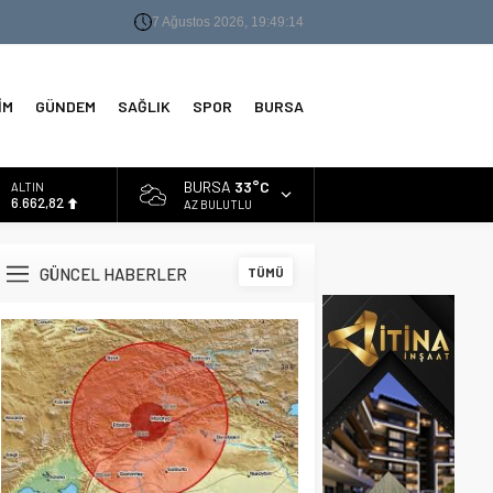
7 Ağustos 2026, 19:49:15
İM
GÜNDEM
SAĞLIK
SPOR
BURSA
BURSA
33°C
ALTIN
6.662,82
AZ BULUTLU
BİST
13.779,39
GÜNCEL HABERLER
TÜMÜ
DOLAR
47,6961
EURO
55,1808