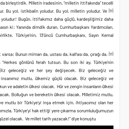
a birleştirdik. Milletin iradesinin, “milletin ittifakında” tecelli
r. Bu yol, istikbalin yoludur. Bu yol, milletin yoludur. Ve İYİ
 yoludur! Bugün, ittifakımız daha güçlü, kardeşliğimiz daha
asın ki; Yanında dimdik duran, Cumhurbaşkanı Yardımcıları,
rlikte, Türkiye’nin, 13’üncü Cumhurbaşkanı, Sayın Kemal
varsa; Bunun mimarı da, ustası da, kalfası da, çırağı da, İYİ
ner, “Herkes gönlünü ferah tutsun. Bu son iki ay, Türkiye’nin
. Biz geleceğiz ve her şey değişecek. Biz geleceğiz ve
 insanımız mutlu, ülkemiz güçlü olacak. Biz geleceğiz ve
kun ve adaletin ülkesi olacak. Hür ve zengin insanların ülkesi
acak. Bolluğun ve bereketin ülkesi olacak. Milletimiz mutlu,
e mutlu bir Türkiye’yi inşa etmek için, ihtiyacımız olan her
rımızla, Türkiye’yi hak ettiği yere çıkarma sorumluluğumuzun
 güzel olacak. Ve millet tarih yazacak!” diye konuştu