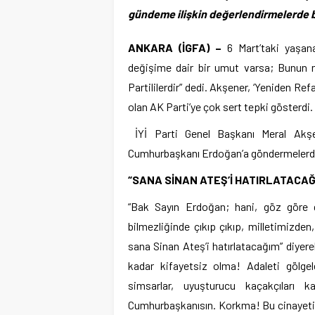
gündeme ilişkin değerlendirmelerde 
ANKARA (İGFA) –
6 Mart’taki yaşan
değişime dair bir umut varsa; Bunun mim
Partililerdir” dedi. Akşener, ‘Yeniden Ref
olan AK Parti’ye çok sert tepki gösterdi.
İYİ Parti Genel Başkanı Meral Akşe
Cumhurbaşkanı Erdoğan’a göndermelerd
“SANA SİNAN ATEŞ’İ HATIRLATACAĞ
“Bak Sayın Erdoğan; hani, göz göre gö
bilmezliğinde çıkıp çıkıp, milletimizde
sana Sinan Ateş’i hatırlatacağım” diyer
kadar kifayetsiz olma! Adaleti gölgel
simsarlar, uyuşturucu kaçakçıları
Cumhurbaşkanısın. Korkma! Bu cinayetin, a