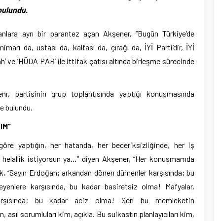
bulundu.
anlara ayrı bir parantez açan Akşener, “Bugün Türkiye’de
arı da, ustası da, kalfası da, çırağı da, İYİ Parti’dir, İYİ
ah’ ve ‘HÜDA PAR’ ile ittifak çatısı altında birleşme sürecinde
nr, partisinin grup toplantısında yaptığı konuşmasında
e bulundu.
IM”
re yaptığın, her hatanda, her beceriksizliğinde, her iş
n, helallik istiyorsun ya…” diyen Akşener, “Her konuşmamda
ek, “Sayın Erdoğan; arkandan dönen dümenler karşısında; bu
eyenlere karşısında, bu kadar basiretsiz olma! Mafyalar,
 karşısında; bu kadar aciz olma! Sen bu memleketin
sıl sorumluları kim, açıkla. Bu suikastın planlayıcıları kim,