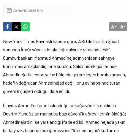
20 MAYIS 2026 11:14
A
A
+
-
New York Times kaynaklı habere göre, ABD ile İsrail’in Şubat
sonunda İran’a yönelik başlattığı saldırılar sırasında eski
Cumhurbaşkanı Mahmud Ahmedinejad’ın yeniden sahneye
konulması amaçlandığı öne sürüldü. Saldırının ilk günlerinde
Ahmedinejad’ın evine yakın bölgede gerçekleşen bombalamada,
hedefin doğrudan Ahmedinejad değil, onu ev hapsinde tutan
güvenlik güçleri olduğu iddia edildi.
Olayda, Ahmedinejad’ın bulunduğu sokağa yönelik saldırıda
Devrim Muhafızları mensubu bazı güvenlik görevlilerinin öldüğü;
Ahmedinejad’ın ise yaralandığı ifade edildi. Ahmedinejad’a yakın
bir kaynak, haberde bu operasyonu “Ahmedinejad’ı kurtarma