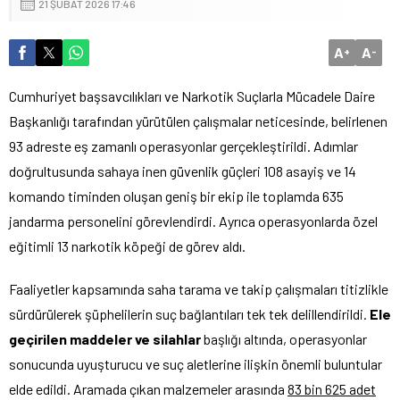
21 ŞUBAT 2026 17:46
A
A
+
-
Cumhuriyet başsavcılıkları ve Narkotik Suçlarla Mücadele Daire
Başkanlığı tarafından yürütülen çalışmalar neticesinde, belirlenen
93 adreste eş zamanlı operasyonlar gerçekleştirildi. Adımlar
doğrultusunda sahaya inen güvenlik güçleri 108 asayiş ve 14
komando timinden oluşan geniş bir ekip ile toplamda 635
jandarma personelini görevlendirdi. Ayrıca operasyonlarda özel
eğitimli 13 narkotik köpeği de görev aldı.
Faaliyetler kapsamında saha tarama ve takip çalışmaları titizlikle
sürdürülerek şüphelilerin suç bağlantıları tek tek delillendirildi.
Ele
geçirilen maddeler ve silahlar
başlığı altında, operasyonlar
sonucunda uyuşturucu ve suç aletlerine ilişkin önemli buluntular
elde edildi. Aramada çıkan malzemeler arasında
83 bin 625 adet