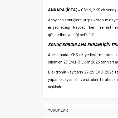
ANKARA (İGFA) –
ÖSYM, YKS ek yerleşir
Adayların sonuçlara https://sonuc.osym.g
erişebileceği kaydediirken, Yerleştir
gönderilmeyeceği belirtildi.
SONUÇ SORGULAMA EKRANI İÇİN TIK
Açıklamada, YKS ek yerleştirme sonuçla
işlemleri 27 Eylül-3 Ekim 2023 tarihleri a
Elektronik kayıtların 27-29 Eylül 2023 t
yapan adayları üniversiteleri tarafında
açıkladı.
YORUMLAR