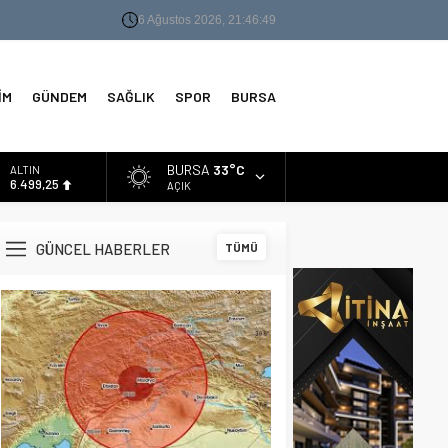
6 Ağustos 2026, 21:46:49
İM
GÜNDEM
SAĞLIK
SPOR
BURSA
BURSA
33°C
ALTIN
6.499,25
AÇIK
BİST
13.798,82
GÜNCEL HABERLER
TÜMÜ
DOLAR
47,5921
EURO
54,9747