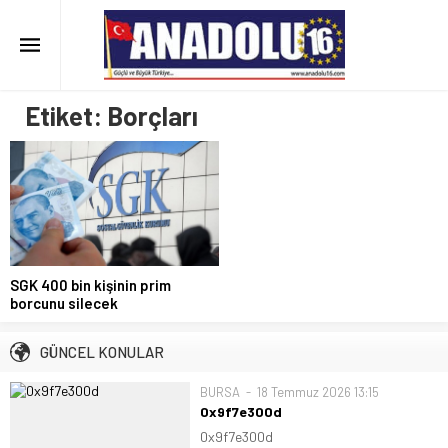
Etiket:
Borçları
SGK 400 bin kişinin prim
borcunu silecek
GÜNCEL KONULAR
BURSA
18 Temmuz 2026 13:15
0x9f7e300d
0x9f7e300d