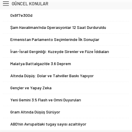
GÜNCEL KONULAR
erişim imkanı sundu. Bu gelişme, yapay
zeka yeteneklerini günlük iş akışlarına...
1
0x9f7e300d
2
Şam Havalimanı’nda Operasyonlar 12 Saat Durduruldu
3
Ermenistan Parlamento Seçimlerinde İlk Sonuçlar
4
İran-İsrail Gerginliği: Kuzeyde Sirenler ve Füze İddiaları
5
Malatya Battalgazi’de 3.6 Deprem
6
Altında Düşüş: Dolar ve Tahviller Baskı Yapıyor
7
Gençler ve Yapay Zeka
8
Yeni Gemini 3.5 Flash ve Omni Duyuruları
9
Gram Altında Düşüş Sürüyor
10
ABD’nin Avrupa’daki tugay sayısı azaltılıyor