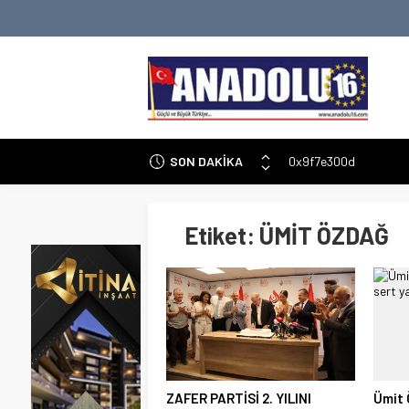
SON DAKİKA
0x9f7e300d
Şam Havalimanı’nda O
Ermenistan Parlament
Etiket:
ÜMİT ÖZDAĞ
İran-İsrail Gerginliği:
Malatya Battalgazi’de
Altında Düşüş: Dolar v
Gençler ve Yapay Zek
Yeni Gemini 3.5 Flash 
ZAFER PARTİSİ 2. YILINI
Ümit 