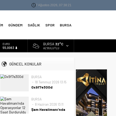
7 Ağustos 2026, 07:38:21
İM
GÜNDEM
SAĞLIK
SPOR
BURSA
BURSA
32°C
EURO
55,0063
AZ BULUTLU
ALTIN
6.543,59
GÜNCEL KONULAR
BİST
13.798,82
BURSA
18 Temmuz 2026 13:15
DOLAR
47,7010
0x9f7e300d
0x9f7e300d
BURSA
8 Haziran 2026 13:11
Şam Havalimanı’nda
Operasyonlar 12 Saat