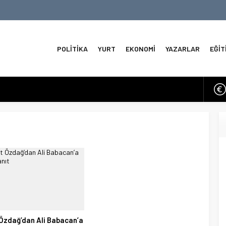
POLİTİKA
YURT
EKONOMİ
YAZARLAR
EĞİT
perasyonlar 12 Saat Durduruldu
o Seçimlerinde İlk Sonuçlar
 Kuzeyde Sirenler ve Füze İddiaları
 3.6 Deprem
e Tahviller Baskı Yapıyor
a
ve Omni Duyuruları
Özdağ’dan Ali Babacan’a