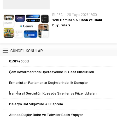
iş pazarında köklü değişikliklere yol
değerli metali...
açarken gençlerin zihninde derin
kaygılar uyandırıyor. Bu belirsizlik,
BURSA
20 Mayıs 2026 12:30
üniversite kürsülerinden şirket ofislerine
Yeni Gemini 3.5 Flash ve Omni
kadar çeşitli ortamlarda öfke ve endişe
Duyuruları
şeklinde kendini...
Google, hız ve yüksek performans
odaklı yeni Gemini 3.5 Flash modelini
duyurarak kullanıcılarına Gemini
uygulaması ve Google Arama üzerinden
GÜNCEL KONULAR
erişim imkanı sundu. Bu gelişme, yapay
zeka yeteneklerini günlük iş akışlarına...
1
0x9f7e300d
2
Şam Havalimanı’nda Operasyonlar 12 Saat Durduruldu
3
Ermenistan Parlamento Seçimlerinde İlk Sonuçlar
4
İran-İsrail Gerginliği: Kuzeyde Sirenler ve Füze İddiaları
5
Malatya Battalgazi’de 3.6 Deprem
6
Altında Düşüş: Dolar ve Tahviller Baskı Yapıyor