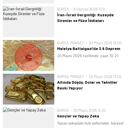
Merkezi Seçim Komisyonu tarafından
BURSA
8 Haziran 2026 13:11
paylaşılan geçici verilere göre Sivil
İran-İsrail Gerginliği: Kuzeyde
Sözleşme Partisi önde görünüyor.
Sirenler ve Füze İddiaları
Komisyonun ilk açıklamasına göre
İsrail’in Beyrut’a yönelik saldırısının
Başbakan Nikol Paşinyan liderliğindeki
ardından İran tarafından yönlendirildiği
Sivil...
öne sürülen füzeler nedeniyle ülkenin
BURSA
,
MANŞET
20 Mayıs 2026 13:50
kuzeyinde birçok ilde hava saldırı
Malatya Battalgazi’de 3.6 Deprem
sirenleri etkin hale geldi. Resmi
20 Mayıs 2026 tarihinde, saat 10:21
kaynaklara dayandırılan haberlerde,
civarında Malatya’nın Battalgazi
İran menşeli yaklaşık 10...
ilçesinde 3.6 büyüklüğünde bir deprem
meydana gelmiştir. Olay, çevrede
BURSA
,
MANŞET
20 Mayıs 2026 13:50
hissedilmiş; ilk belirlemelere göre can
Altında Düşüş: Dolar ve Tahviller
kaybı veya büyük çaplı hasar
Baskı Yapıyor
bildirilmemiştir. AFAD...
Küresel piyasalarda altın fiyatları
bugün yönünü aşağı çevirdi; ABD tahvil
getirilerindeki yükseliş ve doların
BURSA
20 Mayıs 2026 12:30
güçlenmesi yatırımcıların güvenli liman
Gençler ve Yapay Zeka
talebini azalttı. Spot altın ve vadeli
Yapay zekadaki hızlı gelişmeler, küresel
kontratlarda görülen geri çekilme,