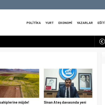
POLİTİKA
YURT
EKONOMİ
YAZARLAR
EĞİT
perasyonlar 12 Saat Durduruldu
o Seçimlerinde İlk Sonuçlar
 Kuzeyde Sirenler ve Füze İddiaları
 3.6 Deprem
e Tahviller Baskı Yapıyor
a
ve Omni Duyuruları
sahiplerine müjde!
Sinan Ateş davasında yeni