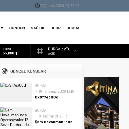
9 Ağustos 2026, 07:55:50
İM
GÜNDEM
SAĞLIK
SPOR
BURSA
BURSA
32°C
EURO
55,1881
AÇIK
ALTIN
6.660,55
GÜNCEL KONULAR
BİST
13.779,39
BURSA
18 Temmuz 2026 13:15
DOLAR
47,7111
0x9f7e300d
0x9f7e300d
BURSA
8 Haziran 2026 13:11
Şam Havalimanı’nda
Operasyonlar 12 Saat