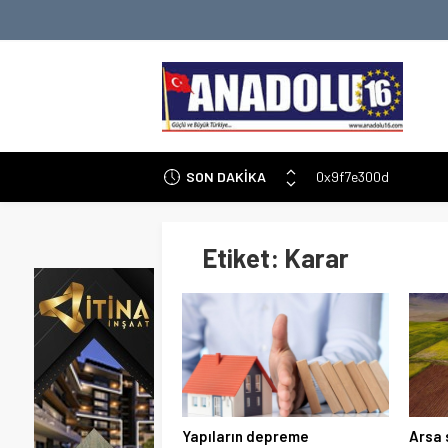
SON DAKİKA
0x9f7e300d
Şam Havalimanı’nda O
Ermenistan Parlament
Etiket:
Karar
İran-İsrail Gerginliği:
Malatya Battalgazi’de
Altında Düşüş: Dolar v
Gençler ve Yapay Zek
Yeni Gemini 3.5 Flash 
Yapıların depreme
Arsa 