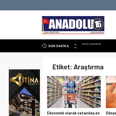
0x9f7e300d
SON DAKİKA
Şam Havalimanı’nda O
Ermenistan Parlament
İran-İsrail Gerginliği:
Etiket:
Araştırma
Malatya Battalgazi’de
Altında Düşüş: Dolar v
Gençler ve Yapay Zek
Yeni Gemini 3.5 Flash 
Ekonomik olarak vatandaş en
Dünya