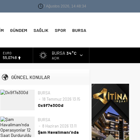
7 Ağustos 2026, 14:48:34
İM
GÜNDEM
SAĞLIK
SPOR
BURSA
BURSA
34°C
EURO
55,0748
AÇIK
ALTIN
6.623,43
GÜNCEL KONULAR
BİST
13.785,25
BURSA
18 Temmuz 2026 13:15
DOLAR
47,7048
0x9f7e300d
0x9f7e300d
BURSA
8 Haziran 2026 13:11
Şam Havalimanı’nda
Operasyonlar 12 Saat