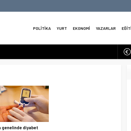
POLİTİKA
YURT
EKONOMİ
YAZARLAR
EĞİT
perasyonlar 12 Saat Durduruldu
o Seçimlerinde İlk Sonuçlar
 Kuzeyde Sirenler ve Füze İddiaları
 3.6 Deprem
e Tahviller Baskı Yapıyor
a
ve Omni Duyuruları
 genelinde diyabet