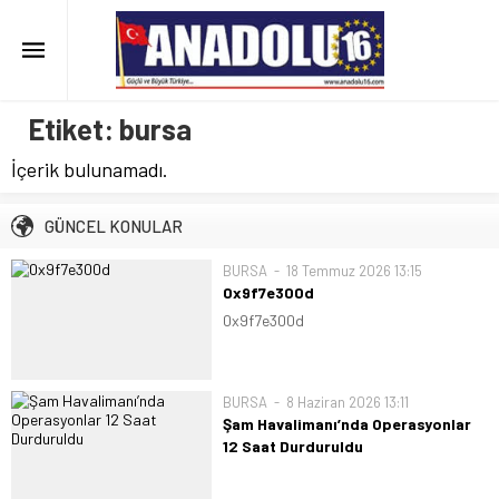
Etiket:
bursa
İçerik bulunamadı.
GÜNCEL KONULAR
BURSA
18 Temmuz 2026 13:15
0x9f7e300d
0x9f7e300d
BURSA
8 Haziran 2026 13:11
Şam Havalimanı’nda Operasyonlar
12 Saat Durduruldu
Suriye resmi haber ajansı SANA’nın
bildirdiğine göre, Şam Uluslararası